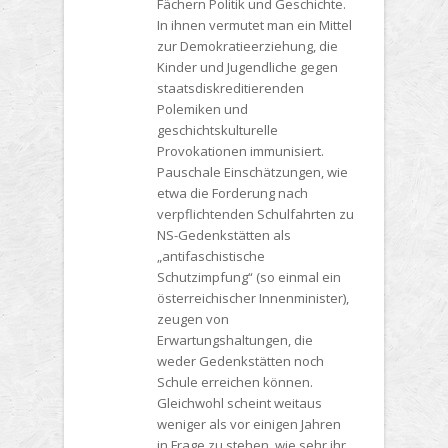
Fächern Politik und Geschichte.
In ihnen vermutet man ein Mittel
zur Demokratieerziehung, die
Kinder und Jugendliche gegen
staatsdiskreditierenden
Polemiken und
geschichtskulturelle
Provokationen immunisiert.
Pauschale Einschätzungen, wie
etwa die Forderung nach
verpflichtenden Schulfahrten zu
NS-Gedenkstätten als
„antifaschistische
Schutzimpfung“ (so einmal ein
österreichischer Innenminister),
zeugen von
Erwartungshaltungen, die
weder Gedenkstätten noch
Schule erreichen können.
Gleichwohl scheint weitaus
weniger als vor einigen Jahren
in Frage zu stehen, wie sehr ihr