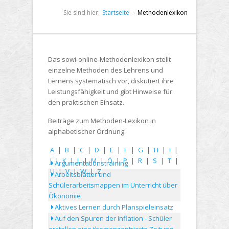
Sie sind hier:
Startseite
Methodenlexikon
Das sowi-online-Methodenlexikon stellt
einzelne Methoden des Lehrens und
Lernens systematisch vor, diskutiert ihre
Leistungsfähigkeit und gibt Hinweise für
den praktischen Einsatz.
Beiträge zum Methoden-Lexikon in
alphabetischer Ordnung:
A
|
B
|
C
|
D
|
E
|
F
|
G
|
H
|
I
|
J
|
K
|
L
|
M
|
Ö
|
P
|
R
|
S
|
T
|
Argumentationstraining
U
|
V
|
W
|
Z
Arbeitsblätter und
Schülerarbeitsmappen im Unterricht über
Ökonomie
Aktives Lernen durch Planspieleinsatz
Auf den Spuren der Inflation - Schüler