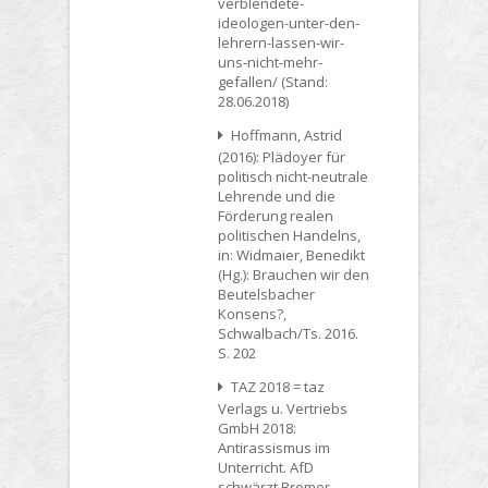
verblendete-
ideologen-unter-den-
lehrern-lassen-wir-
uns-nicht-mehr-
gefallen/ (Stand:
28.06.2018)
Hoffmann, Astrid
(2016): Plädoyer für
politisch nicht-neutrale
Lehrende und die
Förderung realen
politischen Handelns,
in: Widmaier, Benedikt
(Hg.): Brauchen wir den
Beutelsbacher
Konsens?,
Schwalbach/Ts. 2016.
S. 202
TAZ 2018 = taz
Verlags u. Vertriebs
GmbH 2018:
Antirassismus im
Unterricht. AfD
schwärzt Bremer