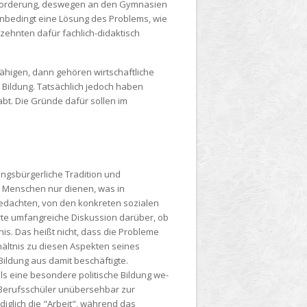
ie Forderung, deswegen an den Gymnasien
t unbedingt eine Lösung des Problems, wie
rzehnten dafür fachlich-didaktisch
fähigen, dann gehören wirtschaftliche
e Bildung. Tatsächlich jedoch haben
t. Die Gründe dafür sollen im
ngsbürgerliche Tradition und
es Menschen nur dienen, was in
 gedachten, von den konkreten sozialen
rte umfangreiche Diskussion darüber, ob
s. Das heißt nicht, dass die Probleme
hältnis zu diesen Aspekten seines
ildung aus damit beschäftigte.
als eine besondere politische Bildung we-
nd Berufsschüler unübersehbar zur
diglich die "Arbeit", während das