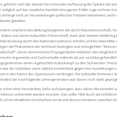
es gehörte nach der damals herrschenden Auffassung der Sphäre der priv
lediglich auf das staatliche Handeln bezogenen Politik zuge-rechnet. Da
 Lehrlinge nicht an Versammlungen politischer Parteien teilnehmen, wohl a
beutet glaubten.
underts empfand das Bildungsbürgertum die durch Naturwissenschaft, Te
tatus und seiner kulturellen Führerschaft. Nach dem Zweiten Weltkrieg k
 Unterdrückung durch den Nationalsozialismus erholen und bis etwa Mitte
gegen die Phänomene der technisch bedingten und ermöglichten "Masseng
llschaft". Deren ökonomische Propagandisten erklärten den möglichst h
nomische Argumente und Sachverhalte vollends als per se bildungsfeindlich
dagogenkreisen einen regelrechten Kulturkampf zu den Stichworten "Freiz
ern wie der Gebildete seine sittliche Innerlichkeit gegen ihre Auswirkunge
kaum in den Kanon des Gymnasiums eindringen. Die kulturelle Dominanz 
mindest die nachfolgende Lehrergeneration war davon noch stark geprägt
r schon eher Verständnis dafür aufzubringen, dass deren Absolventen auf d
ntnisse vorbereitet werden müssten. Das sollte 1969 durch die Einführu
schon inhaltliche Unsicherheit verrät und dessen Konturen zwischen Hand
schen