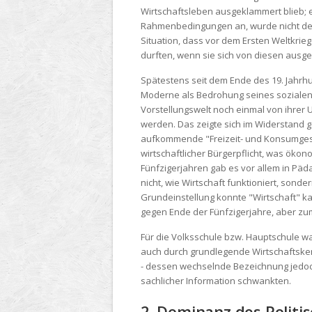
Wirtschaftsleben ausgeklammert blieb; 
Rahmenbedingungen an, wurde nicht der 
Situation, dass vor dem Ersten Weltkrieg
durften, wenn sie sich von diesen ausge
Spätestens seit dem Ende des 19. Jahrh
Moderne als Bedrohung seines sozialen S
Vorstellungswelt noch einmal von ihrer
werden. Das zeigte sich im Widerstand 
aufkommende "Freizeit- und Konsumgese
wirtschaftlicher Bürgerpflicht, was öko
Fünfzigerjahren gab es vor allem in Pä
nicht, wie Wirtschaft funktioniert, sond
Grundeinstellung konnte "Wirtschaft" 
gegen Ende der Fünfzigerjahre, aber zu
Für die Volksschule bzw. Hauptschule wa
auch durch grundlegende Wirtschaftsken
- dessen wechselnde Bezeichnung jedoch 
sachlicher Information schwankten.
2. Dominanz des Politi