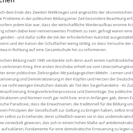
ach dem Ende des Zweiten Weltkrieges und angesichts der ökonomischen 
he Probleme in der politischen Bildung jener Zeit besondere Beachtung er
nsofern jedem klar war, dass der wirtschaftliche Wiederaufbau enorme Kr
rung schien dabei kein nennenswertes Problem zu sein; gefragt waren eine
genden - und dafür sollte die mit der erforderlichen Autorität ausgestat
sens und der Kanon der Schulfächer wenig strittig, so dass Versuche der Al
twa in Richtung auf eine Gesamtschule hin zu reformieren.
tischen Bildung nach 1945 verdankte sich denn auch einem nachdrücklichen
verlorenen Krieg. Ihre ersten Anschübe erhielt sie vom Umerziehungskonz
er einer politischen Zielvorgabe: Mit pädagogischen Mitteln - Lernen und Bi
itarisierung und Demokratisierung in den Köpfen und Herzen der Deutschen
sie nicht wenigen Deutschen damals als Teil des Siegerhandelns - im Z
azifizierung, Kriegsverbrecherprozesse und Demontage. Die politische 
rukturen und Normen noch gar nicht bzw. erst in Anfängen gab, deren Exi
che Paradoxie, dass die Erwachsenen, die traditionell für die Bildung un
ven Prinzipien der Gesellschaft zur Geltung zu bringen haben, selbst ers
ren selbst zu Erziehende; denn schließlich waren sie in das undemokratis
ie verwickelt gewesen, das sich in einem hohen Maße auf antidemokratis
en aufzuklären, Fundamente für eine demokratische Erneuerung zu legen