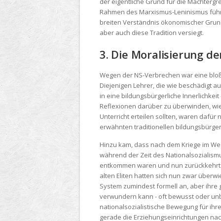
der eigentliche Grund für die Machtergr
Rahmen des Marxismus-Leninismus führte
breiten Verständnis ökonomischer Grundb
aber auch diese Tradition versiegt.
3. Die Moralisierung de
Wegen der NS-Verbrechen war eine bloß s
Diejenigen Lehrer, die wie beschädigt a
in eine bildungsbürgerliche Innerlichke
Reflexionen darüber zu überwinden, wi
Unterricht erteilen sollten, waren dafü
erwähnten traditionellen bildungsbürger
Hinzu kam, dass nach dem Kriege im Wese
während der Zeit des Nationalsozialismu
entkommen waren und nun zurückkehrten
alten Eliten hatten sich nun zwar über
System zumindest formell an, aber ihre 
verwundern kann - oft bewusst oder unbe
nationalsozialistische Bewegung für ih
gerade die Erziehungseinrichtungen nach