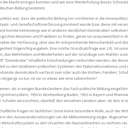
t die Macht erringen konnten und wie eine Wiederholung dieses Schreck
tischen Bildung bestimmt.
unktes war, dass die politische Bildung von vornherein in die innenpoliti
ats- und Gesellschaftsverfassung involviert wurde bzw. diese mit veranl
und konnte keineswegs wie in anderen westlichen Demokratien selbstver
schen Maximen und Praktiken zu finden, geriet sie unausweichlich in die
ekte der Verfassung, über das ihr entsprechende Menschenbild und über 
nheit folgerichtig ergaben. Eine solche Grundsatzfrage war z.B.: Ist uns
en, das Mehrheiten und Minderheiten auf der Grundlage von Wahlen zusta
iff "Demokratie" inhaltliche Entscheidungen verbunden werden, die diese
hied zu den totalitären politischen Systemen des Nationalsozialismus und
rbände demokratisch verfasst sein oder auch die Kirchen, Familien, Schu
n Umgangs zu tun, ist sie so etwas wie eine Lebensform?
n, als in einigen Bundesländern das Fach politische Bildung eingeführt w
rg-Hohenzollern, 1950 in Württemberg-Baden, 1953 in Bayern und Rheinlan
en Schulen einzurichten, überließ den einzelnen Ländern aber, ob dies in 
chaftliche Fragen im fachlichen Sinne keine besondere Rolle, auch die Wir
 in den Auseinandersetzungen um die Mitbestimmung zeigte. Abgesehen d
he Wirtschaftssystem zu den Ursachen der Naziverbrechen zu rechnen sei.