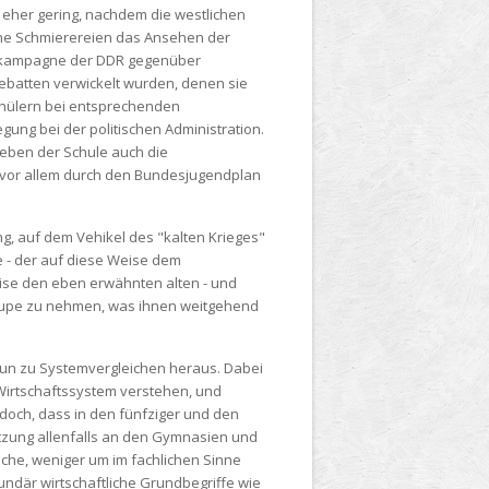
 eher gering, nachdem die westlichen
ische Schmierereien das Ansehen der
dakampagne der DDR gegenüber
Debatten verwickelt wurden, denen sie
chülern bei entsprechenden
gung bei der politischen Administration.
 neben der Schule auch die
g vor allem durch den Bundesjugendplan
g, auf dem Vehikel des "kalten Krieges"
e - der auf diese Weise dem
eise den eben erwähnten alten - und
e Lupe zu nehmen, was ihnen weitgehend
nun zu Systemvergleichen heraus. Dabei
 Wirtschaftssystem verstehen, und
doch, dass in den fünfziger und den
etzung allenfalls an den Gymnasien und
che, weniger um im fachlichen Sinne
kundär wirtschaftliche Grundbegriffe wie