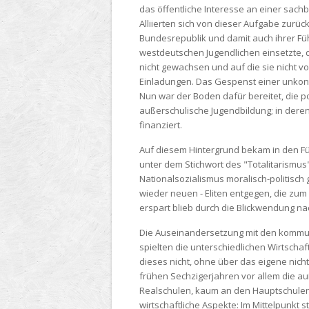
das öffentliche Interesse an einer sach
Alliierten sich von dieser Aufgabe zurü
Bundesrepublik und damit auch ihrer F
westdeutschen Jugendlichen einsetzte, d
nicht gewachsen und auf die sie nicht 
Einladungen. Das Gespenst einer unkontr
Nun war der Boden dafür bereitet, die po
außerschulische Jugendbildung; in deren
finanziert.
Auf diesem Hintergrund bekam in den Fü
unter dem Stichwort des "Totalitarismu
Nationalsozialismus moralisch-politisch
wieder neuen - Eliten entgegen, die zu
erspart blieb durch die Blickwendung na
Die Auseinandersetzung mit den kommuni
spielten die unterschiedlichen Wirtsch
dieses nicht, ohne über das eigene nic
frühen Sechzigerjahren vor allem die au
Realschulen, kaum an den Hauptschulen 
wirtschaftliche Aspekte: Im Mittelpunkt 