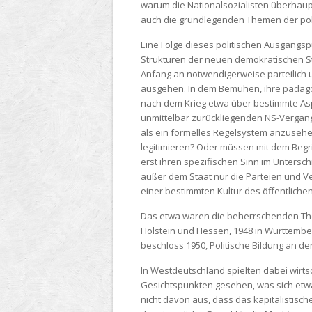
warum die Nationalsozialisten überhaup
auch die grundlegenden Themen der poli
Eine Folge dieses politischen Ausgangsp
Strukturen der neuen demokratischen Sta
Anfang an notwendigerweise parteilich 
ausgehen. In dem Bemühen, ihre pädagogi
nach dem Krieg etwa über bestimmte Asp
unmittelbar zurückliegenden NS-Vergange
als ein formelles Regelsystem anzuseh
legitimieren? Oder müssen mit dem Begr
erst ihren spezifischen Sinn im Untersc
außer dem Staat nur die Parteien und Ve
einer bestimmten Kultur des öffentliche
Das etwa waren die beherrschenden Theme
Holstein und Hessen, 1948 in Württembe
beschloss 1950, Politische Bildung an d
In Westdeutschland spielten dabei wirts
Gesichtspunkten gesehen, was sich etwa
nicht davon aus, dass das kapitalistisc