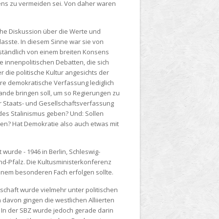
ens zu vermeiden sei. Von daher waren
sche Diskussion über die Werte und
asste. In diesem Sinne war sie von
ständlich von einem breiten Konsens
 innenpolitischen Debatten, die sich
die politische Kultur angesichts der
ere demokratische Verfassung lediglich
nde bringen soll, um so Regierungen zu
r Staats- und Gesellschaftsverfassung
 des Stalinismus geben? Und: Sollen
len? Hat Demokratie also auch etwas mit
urde - 1946 in Berlin, Schleswig-
d-Pfalz. Die Kultusministerkonferenz
einem besonderen Fach erfolgen sollte.
tschaft wurde vielmehr unter politischen
avon gingen die westlichen Alliierten
 In der SBZ wurde jedoch gerade darin