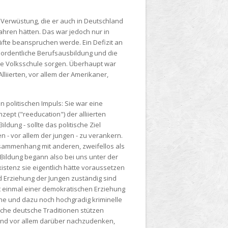
Verwüstung, die er auch in Deutschland
fahren hätten. Das war jedoch nur in
äfte beanspruchen werde. Ein Defizit an
 ordentliche Berufsausbildung und die
tete Volksschule sorgen. Überhaupt war
liierten, vor allem der Amerikaner,
 politischen Impuls: Sie war eine
ept ("reeducation") der alliierten
ldung - sollte das politische Ziel
 - vor allem der jungen - zu verankern.
usammenhang mit anderen, zweifellos als
Bildung begann also bei uns unter der
stenz sie eigentlich hätte voraussetzen
d Erziehung der Jungen zuständig sind
t einmal einer demokratischen Erziehung
che und dazu noch hochgradig kriminelle
che deutsche Traditionen stützen
 und vor allem darüber nachzudenken,