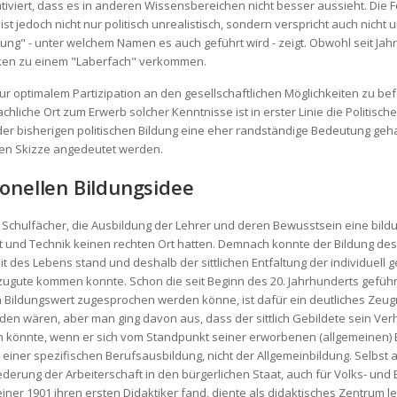
lativiert, dass es in anderen Wissensbereichen nicht besser aussieht. D
ist jedoch nicht nur politisch unrealistisch, sondern verspricht auch nich
dung" - unter welchem Namen es auch geführt wird - zeigt. Obwohl seit Jah
ecken zu einem "Laberfach" verkommen.
zur optimalem Partizipation an den gesellschaftlichen Möglichkeiten zu be
hliche Ort zum Erwerb solcher Kenntnisse ist in erster Linie die Politisch
 bisherigen politischen Bildung eine eher randständige Bedeutung gehab
hen Skizze angedeutet werden.
ionellen Bildungsidee
Schulfächer, die Ausbildung der Lehrer und deren Bewusstsein eine bildu
chaft und Technik keinen rechten Ort hatten. Demnach konnte der Bildung d
it des Lebens stand und deshalb der sittlichen Entfaltung der individuell
 zugute kommen konnte. Schon die seit Beginn des 20. Jahrhunderts gefüh
Bildungswert zugesprochen werden könne, ist dafür ein deutliches Zeugni
rden wären, aber man ging davon aus, dass der sittlich Gebildete sein Ver
n könnte, wenn er sich vom Standpunkt seiner erworbenen (allgemeinen) B
einer spezifischen Berufsausbildung, nicht der Allgemeinbildung. Selbst 
iederung der Arbeiterschaft in den bürgerlichen Staat, auch für Volks- u
ner 1901 ihren ersten Didaktiker fand, diente als didaktisches Zentrum le