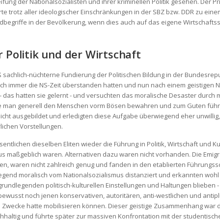
eifung der Nationalsozialisten und ihrer kriminellen Politik gesehen. De
 trotz aller ideologischer Einschränkungen in der SBZ bzw. DDR zu eine
egriffe in der Bevölkerung, wenn dies auch auf das eigene Wirtschaftssy
r Politik und der Wirtschaft
achlich-nüchterne Fundierung der Politischen Bildung in der Bundesrepub
uch immer die NS-Zeit überstanden hatten und nun nach einem geistigen N
it - das hatten sie gelernt - und versuchten das moralische Desaster durc
e man generell den Menschen vorm Bösen bewahren und zum Guten führe
r nicht ausgebildet und erledigten diese Aufgabe überwiegend eher unwilli
lichen Vorstellungen.
ntlichen dieselben Eliten wieder die Führung in Politik, Wirtschaft und 
s maßgeblich waren. Alternativen dazu waren nicht vorhanden. Die Emigra
, waren nicht zahlreich genug und fanden in den etablierten Führungssc
wiegend moralisch vom Nationalsozialismus distanziert und erkannten woh
grundlegenden politisch-kulturellen Einstellungen und Haltungen blieben 
wusst noch jenen konservativen, autoritären, anti-westlichen und antiplu
re Zwecke hatte mobilisieren können. Dieser geistige Zusammenhang war
haltig und führte später zur massiven Konfrontation mit der studentisch