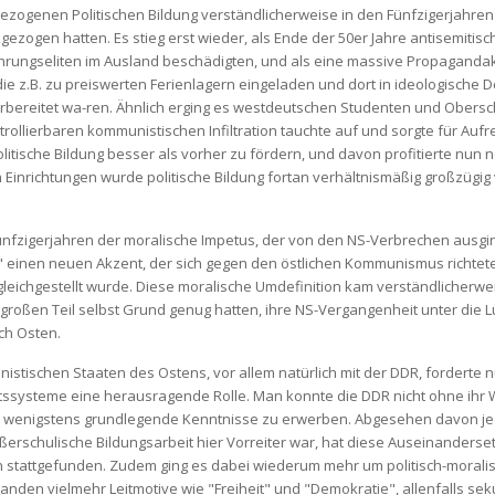
bezogenen Politischen Bildung verständlicherweise in den Fünfzigerjahren
ckgezogen hatten. Es stieg erst wieder, als Ende der 50er Jahre antisemit
ührungseliten im Ausland beschädigten, und als eine massive Propagan
ie z.B. zu preiswerten Ferienlagern eingeladen und dort in ideologische 
vorbereitet wa-ren. Ähnlich erging es westdeutschen Studenten und Obers
ollierbaren kommunistischen Infiltration tauchte auf und sorgte für Aufre
litische Bildung besser als vorher zu fördern, und davon profitierte nun
 Einrichtungen wurde politische Bildung fortan verhältnismäßig großzügi
nfzigerjahren der moralische Impetus, der von den NS-Verbrechen ausgin
s" einen neuen Akzent, der sich gegen den östlichen Kommunismus richtet
 gleichgestellt wurde. Diese moralische Umdefinition kam verständlicherw
m großen Teil selbst Grund genug hatten, ihre NS-Vergangenheit unter di
ch Osten.
stischen Staaten des Ostens, vor allem natürlich mit der DDR, forderte 
aftssysteme eine herausragende Rolle. Man konnte die DDR nicht ohne ihr
ht wenigstens grundlegende Kenntnisse zu erwerben. Abgesehen davon je
ßerschulische Bildungsarbeit hier Vorreiter war, hat diese Auseinanders
stattgefunden. Zudem ging es dabei wiederum mehr um politisch-moralis
standen vielmehr Leitmotive wie "Freiheit" und "Demokratie", allenfalls se