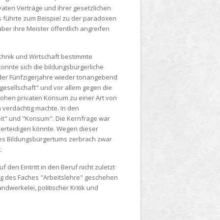
aten Verträge und ihrer gesetzlichen
s führte zum Beispiel zu der paradoxen
ber ihre Meister öffentlich angreifen
chnik und Wirtschaft bestimmte
onnte sich die bildungsbürgerliche
 der Fünfzigerjahre wieder tonangebend
esellschaft" und vor allem gegen die
ohen privaten Konsum zu einer Art von
 verdächtig machte. In den
eit" und "Konsum". Die Kernfrage war
n verteidigen könnte. Wegen dieser
des Bildungsbürgertums zerbrach zwar
.
en Eintritt in den Beruf nicht zuletzt
ng des Faches "Arbeitslehre" geschehen
werkelei, politischer Kritik und