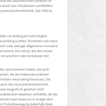
r Primat des ökonomischen Denkens im
m durch das Schulwesen vermittelten
stem beschränkt blieb. Seit 1990 ist
lik von Anfang an nicht möglich.
euanfang suchten, flüchteten sich meist
h mehr oder weniger allgemeine normative
n könne. Die Lehrer, die den neuen
g, verunsichert oder im Rahmen der
Kultur übernommen hatten, die auch
nten, die den Nationalsozialisten
hichten meist wenig Resonanz. Die
l auch das neue parlamentarische
- was biografisch gesehen nicht
ralistischen Maximen verhaftet, die die
 damals kaum bewusst, er prägte aber
en Protestbewegung. Jedenfalls blieb