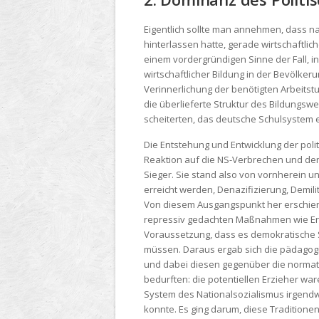
Eigentlich sollte man annehmen, dass n
hinterlassen hatte, gerade wirtschaftlic
einem vordergründigen Sinne der Fall, i
wirtschaftlicher Bildung in der Bevölke
Verinnerlichung der benötigten Arbeitstu
die überlieferte Struktur des Bildungswe
scheiterten, das deutsche Schulsystem e
Die Entstehung und Entwicklung der poli
Reaktion auf die NS-Verbrechen und den 
Sieger. Sie stand also von vornherein unt
erreicht werden, Denazifizierung, Demil
Von diesem Ausgangspunkt her erschien 
repressiv gedachten Maßnahmen wie Entn
Voraussetzung, dass es demokratische St
müssen. Daraus ergab sich die pädagogis
und dabei diesen gegenüber die normati
bedurften: die potentiellen Erzieher wa
System des Nationalsozialismus irgendw
konnte. Es ging darum, diese Tradition