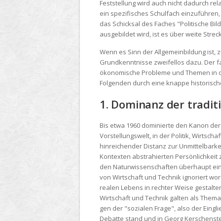
Feststellung wird auch nicht dadurch re
ein spezifisches Schulfach einzuführen, 
das Schicksal des Faches "Politische Bil
ausgebildet wird, ist es über weite Str
Wenn es Sinn der Allgemeinbildung ist, 
Grundkenntnisse zweifellos dazu. Der fac
ökonomische Probleme und Themen in der
Folgenden durch eine knappe historisc
1. Dominanz der tradit
Bis etwa 1960 dominierte den Kanon der 
Vorstellungswelt, in der Politik, Wirts
hinreichender Distanz zur Unmittelbarke
Kontexten abstrahierten Persönlichkeit
den Naturwissenschaften überhaupt ein 
von Wirtschaft und Technik ignoriert wo
realen Lebens in rechter Weise gestalte
Wirtschaft und Technik galten als Thema 
gen der "sozialen Frage", also der Eingl
Debatte stand und in Georg Kerschenstei