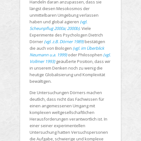
Handeln daran anzupassen, dass sie
längst diesen Mesokosmos der
unmittelbaren Umgebung verlassen
haben und global agieren
(vgl.
Scheunpflug 2000a;
2000b)
. Viele
Experimente des Psychologen Dietrich
Dörner
(vgl. z.B. Dörner 1989)
bestätigen
die auch von Biologen
(vgl. im Überblick
Neumann u.a. 1999)
oder Philosophen
(vgl.
Vollmer 1993)
geäußerte Position, dass wir
in unserem Denken noch zu wenig die
heutige Globalisierung und Komplexität
bewältigen.
Die Untersuchungen Dörners machen
deutlich, dass nicht das Fachwissen für
einen angemessenen Umgang mit
komplexen weltgesellschaftlichen
Herausforderungen verantwortlich ist. In
einer seiner experimentellen
Untersuchung hatten Versuchspersonen
die Aufgabe, schwierige und komplexe