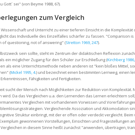
u Gott` sei" (von Beyme 1988, 67).
Überlegungen zum Vergleich
 Wissenschaft und Unterricht zu einer tieferen Einsicht in die Komplexität 
t das Individuelle des Einzelfalles schärfer zu fassen. "Comparison is 
m of questioning, not of answering" (
Stretton 1969, 247
).
lbstzweck sein sollte, steht im Zentrum der didaktischen Reflexion zunäch
ls ein möglicher Zugang für den Schüler zur Erschließung (
Kirchberg 1986,
 als eine Unterrichtsmethode neben anderen ist "kein bloßes Mittel, so
nen" (
Mickel 1995, 4.
) und bezeichnet einen bestimmten Lernweg, einen l
 Erkenntnissen, Fähigkeiten und Fertigkeiten.
keit sucht der Mensch nach Möglichkeiten zur Reduktion von Komplexität. 
wird. Da das Vergleichen u.a. den Lernenden das Lernen erleichtern soll,
ermanentes Vergleichen mit vorhandenem Vorwissen und Vorerfahrungen m
oblemlösungsstrategien. Vergleichende Assoziation und Akkomodation si
ognitive Struktur einbringt, mit der er offen oder verdeckt vergleicht. Be
Exemplum gewonnenen Vorstellungen, Einsichten und Fragestellungen and
. Vergleichen in diesem Sinne heißt zunächst "anwenden, übertragen, tra