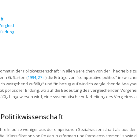
ft
Vergleich
 Bildung
mt in der Politikwissenschaft "in allen Bereichen von der Theorie bis zur 
enn G. Sartori (
1994, 27 f.
) die Erträge von "comparative politics" inzwische
ch weitgehend zufällig" und "in bezug auf wirklich vergleichende Analysen 
idaktik politischer Bildung, wo auf die Bedeutung des vergleichenden Vorge
mäßig hingewiesen wird, eine systematische Aufarbeitung des Vergleichs 
 Politikwissenschaft
ihre Impulse weniger aus der empirischen Sozialwissenschaft als aus der
t die "Klassifikation von Regierungsformen und Parteiensystemen" sowie