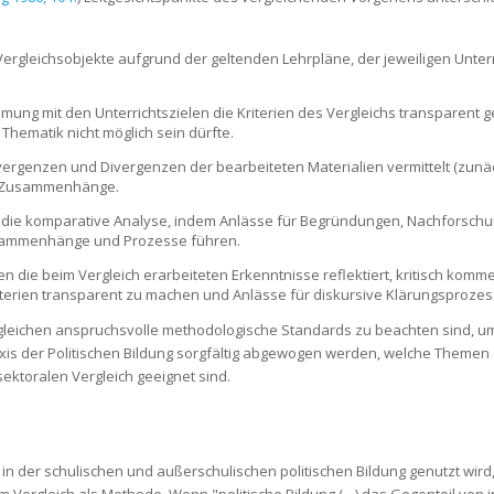
 Vergleichsobjekte aufgrund der geltenden Lehrpläne, der jeweiligen Unter
ung mit den Unterrichtszielen die Kriterien des Vergleichs transparent g
Thematik nicht möglich sein dürfte.
rgenzen und Divergenzen der bearbeiteten Materialien vermittelt (zunäch
nd Zusammenhänge.
gt die komparative Analyse, indem Anlässe für Begründungen, Nachforschu
sammenhänge und Prozesse führen.
en die beim Vergleich erarbeiteten Erkenntnisse reflektiert, kritisch kom
riterien transparent zu machen und Anlässe für diskursive Klärungsprozes
ergleichen anspruchsvolle methodologische Standards zu beachten sind, u
raxis der Politischen Bildung sorgfältig abgewogen werden, welche Themen 
ektoralen Vergleich geeignet sind.
h in der schulischen und außerschulischen politischen Bildung genutzt wir
m Vergleich als Methode. Wenn "politische Bildung (…) das Gegenteil von 