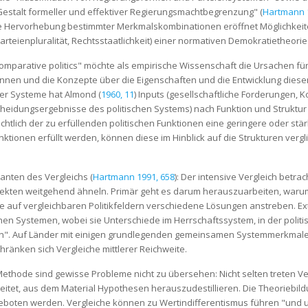
estalt formeller und effektiver Regierungsmachtbegrenzung" (
Hartmann 1
ie Hervorhebung bestimmter Merkmalskombinationen eröffnet Möglichkeiten
teienpluralität, Rechtsstaatlichkeit) einer normativen Demokratietheorie 
mparative politics" möchte als empirische Wissenschaft die Ursachen fü
nnen und die Konzepte über die Eigenschaften und die Entwicklung dieser
her Systeme hat Almond (
1960, 11
) Inputs (gesellschaftliche Forderungen, 
tscheidungsergebnisse des politischen Systems) nach Funktion und Struktu
ichtlich der zu erfüllenden politischen Funktionen eine geringere oder stä
nktionen erfüllt werden, können diese im Hinblick auf die Strukturen verg
anten des Vergleichs (
Hartmann 1991, 658
): Der intensive Vergleich betra
spekten weitgehend ähneln. Primär geht es darum herauszuarbeiten, warum
 auf vergleichbaren Politikfeldern verschiedene Lösungen anstreben. Ex
chen Systemen, wobei sie Unterschiede im Herrschaftssystem, in der politi
n". Auf Länder mit einigen grundlegenden gemeinsamen Systemmerkmalen
hränken sich Vergleiche mittlerer Reichweite.
ethode sind gewisse Probleme nicht zu übersehen: Nicht selten treten Ver
eitet, aus dem Material Hypothesen herauszudestillieren. Die Theoriebil
eboten werden. Vergleiche können zu Wertindifferentismus führen "und 