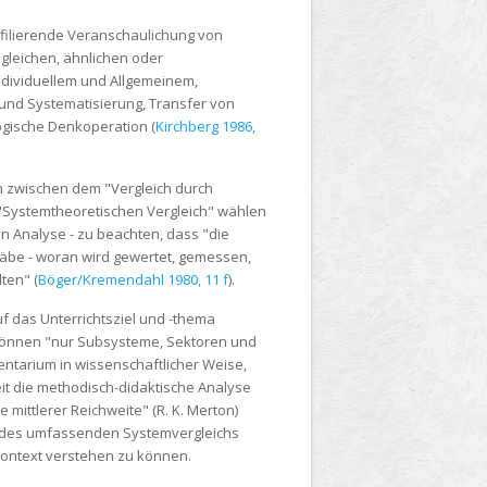
ofilierende Veranschaulichung von
leichen, ähnlichen oder
dividuellem und Allgemeinem,
nd Systematisierung, Transfer von
ogische Denkoperation (
Kirchberg 1986,
ch zwischen dem "Vergleich durch
 "Systemtheoretischen Vergleich" wählen
en Analyse - zu beachten, dass "die
täbe - woran wird gewertet, gemessen,
ten" (
Böger/Kremendahl 1980, 11 f
).
 das Unterrichtsziel und -thema
 Können "nur Subsysteme, Sektoren und
ntarium in wissenschaftlicher Weise,
oweit die methodisch-didaktische Analyse
 mittlerer Reichweite" (R. K. Merton)
en des umfassenden Systemvergleichs
Kontext verstehen zu können.