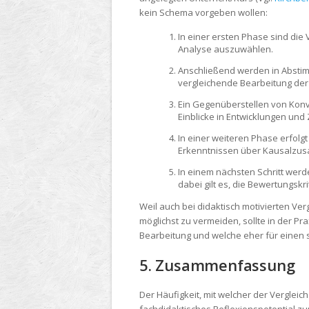
kein Schema vorgeben wollen:
In einer ersten Phase sind die
Analyse auszuwählen.
Anschließend werden in Abstimm
vergleichende Bearbeitung der 
Ein Gegenüberstellen von Konve
Einblicke in Entwicklungen u
In einer weiteren Phase erfol
Erkenntnissen über Kausalzu
In einem nächsten Schritt werd
dabei gilt es, die Bewertungsk
Weil auch bei didaktisch motivierten V
möglichst zu vermeiden, sollte in der P
Bearbeitung und welche eher für einen s
5. Zusammenfassung
Der Häufigkeit, mit welcher der Vergleic
fachdidaktisches Reflexionspotential zu