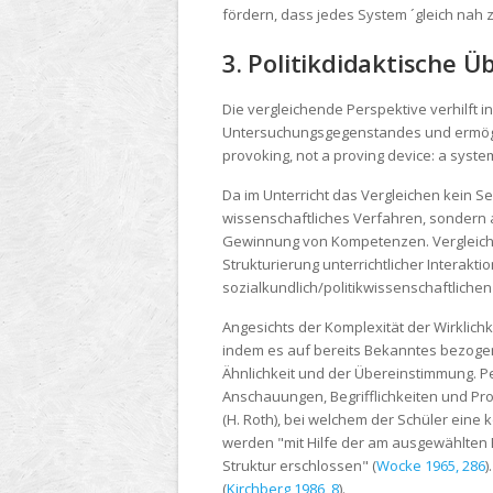
fördern, dass jedes System ´gleich nah z
3. Politikdidaktische 
Die vergleichende Perspektive verhilft in
Untersuchungsgegenstandes und ermöglich
provoking, not a proving device: a syste
Da im Unterricht das Vergleichen kein Se
wissenschaftliches Verfahren, sondern a
Gewinnung von Kompetenzen. Vergleichen
Strukturierung unterrichtlicher Interaktio
sozialkundlich/politikwissenschaftlichen
Angesichts der Komplexität der Wirklich
indem es auf bereits Bekanntes bezogen 
Ähnlichkeit und der Übereinstimmung. P
Anschauungen, Begrifflichkeiten und Pr
(H. Roth), bei welchem der Schüler eine k
werden "mit Hilfe der am ausgewählten 
Struktur erschlossen" (
Wocke 1965, 286
)
(
Kirchberg 1986, 8
).