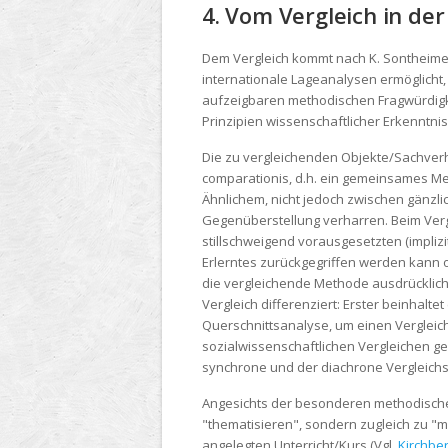
4. Vom Vergleich in der
Dem Vergleich kommt nach K. Sontheime
internationale Lageanalysen ermöglicht
aufzeigbaren methodischen Fragwürdigke
Prinzipien wissenschaftlicher Erkenntn
Die zu vergleichenden Objekte/Sachverha
comparationis, d.h. ein gemeinsames Mer
Ähnlichem, nicht jedoch zwischen gänzli
Gegenüberstellung verharren. Beim Verg
stillschweigend vorausgesetzten (implizi
Erlerntes zurückgegriffen werden kann o
die vergleichende Methode ausdrücklic
Vergleich differenziert: Erster beinhalt
Querschnittsanalyse, um einen Vergleic
sozialwissenschaftlichen Vergleichen gew
synchrone und der diachrone Vergleich
Angesichts der besonderen methodischen
"thematisieren", sondern zugleich zu "m
angelegten Unterricht/Kurs (Vgl.
Kirchber