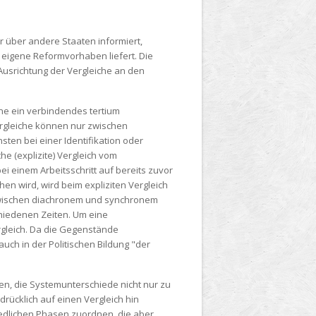
r über andere Staaten informiert,
 eigene Reformvorhaben liefert. Die
usrichtung der Vergleiche an den
ne ein verbindendes tertium
Vergleiche können nur zwischen
ten bei einer Identifikation oder
e (explizite) Vergleich vom
i einem Arbeitsschritt auf bereits zuvor
en wird, wird beim expliziten Vergleich
 zwischen diachronem und synchronem
schiedenen Zeiten. Um eine
rgleich. Da die Gegenstände
uch in der Politischen Bildung "der
en, die Systemunterschiede nicht nur zu
sdrücklich auf einen Vergleich hin
iedlichen Phasen zuordnen, die aber