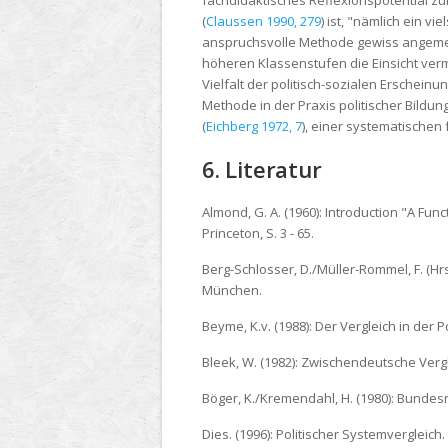
(
Claussen 1990, 279
) ist, "nämlich ein v
anspruchsvolle Methode gewiss angemess
höheren Klassenstufen die Einsicht verm
Vielfalt der politisch-sozialen Erschein
Methode in der Praxis politischer Bild
(
Eichberg 1972, 7
), einer systematischen
6. Literatur
Almond, G. A. (1960):
Introduction "A Funct
Princeton, S. 3 - 65.
Berg-Schlosser, D./Müller-Rommel, F. (Hrsg
München.
Beyme, K.v. (1988):
Der Vergleich in der P
Bleek, W. (1982):
Zwischendeutsche Verglei
Böger, K./Kremendahl, H. (1980):
Bundesre
Dies. (1996):
Politischer Systemvergleich. 