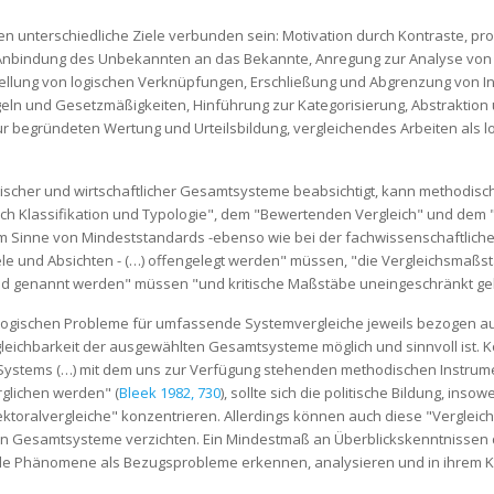
 unterschiedliche Ziele verbunden sein: Motivation durch Kontraste, pr
Anbindung des Unbekannten an das Bekannte, Anregung zur Analyse von g
llung von logischen Verknüpfungen, Erschließung und Abgrenzung von In
 und Gesetzmäßigkeiten, Hinführung zur Kategorisierung, Abstraktion u
r begründeten Wertung und Urteilsbildung, vergleichendes Arbeiten als l
olitischer und wirtschaftlicher Gesamtsysteme beabsichtigt, kann methodis
ch Klassifikation und Typologie", dem "Bewertenden Vergleich" und dem
st im Sinne von Mindeststandards -ebenso wie bei der fachwissenschaftlich
ele und Absichten - (…) offengelegt werden" müssen, "die Vergleichsmaßs
 und genannt werden" müssen "und kritische Maßstäbe uneingeschränkt gel
ogischen Probleme für umfassende Systemvergleiche jeweils bezogen auf
leichbarkeit der ausgewählten Gesamtsysteme möglich und sinnvoll ist.
 Systems (…) mit dem uns zur Verfügung stehenden methodischen Instrume
rglichen werden" (
Bleek 1982, 730
), sollte sich die politische Bildung, ins
Sektoralvergleiche" konzentrieren. Allerdings können auch diese "Vergleiche
iligen Gesamtsysteme verzichten. Ein Mindestmaß an Überblickskenntniss
iale Phänomene als Bezugsprobleme erkennen, analysieren und in ihrem 