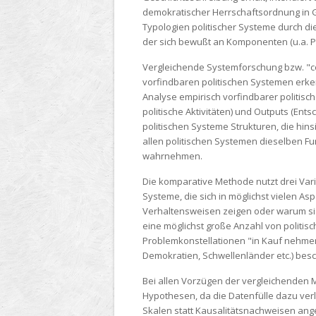
demokratischer Herrschaftsordnung in G
Typologien politischer Systeme durch d
der sich bewußt an Komponenten (u.a. Par
Vergleichende Systemforschung bzw. "co
vorfindbaren politischen Systemen erke
Analyse empirisch vorfindbarer politisc
politische Aktivitäten) und Outputs (En
politischen Systeme Strukturen, die hins
allen politischen Systemen dieselben Fu
wahrnehmen.
Die komparative Methode nutzt drei Vari
Systeme, die sich in möglichst vielen A
Verhaltensweisen zeigen oder warum sie
eine möglichst große Anzahl von politis
Problemkonstellationen "in Kauf nehme
Demokratien, Schwellenländer etc.) besc
Bei allen Vorzügen der vergleichenden M
Hypothesen, da die Datenfülle dazu verl
Skalen statt Kausalitätsnachweisen ang