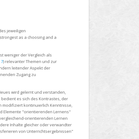
des jeweiligen
strongest as a choosing and a
st weniger der Vergleich als
 7
) relevanter Themen und zur
ndern leitender Aspekt der
ernenden Zugang zu
Neues wird gelernt und verstanden,
 bedient es sich des Kontrastes, der
odifiziert kontinuierlich Kenntnisse,
nd Elemente "orientierenden Lernens"
im vergleichend-orientierenden Lernen
ere Inhalte gleicher oder verwandter
nsferieren von Unterrichtsergebnissen"