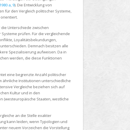
980 a, 9
). Die Entwicklung von
 für den Vergleich politischer Systeme,
orientiert.
r die Unterschiede zwischen
 Systeme prüfen. Für die vergleichende
Konflikte, Loyalitätsbekundungen,
r unterschieden. Demnach besitzen alle
rkere Spezialisierung aufweisen. Da in
lichen werden, die diese Funktionen
chtet eine begrenzte Anzahl politischer
 ähnliche Institutionen unterschiedliche
tensive Vergleiche beziehen sich auf
schen Kultur und in den
 (westeuropäische Staaten, westliche
gleiche an die Stelle exakter
dung kann leiden, wenn Typologien und
unter neuem Vorzeichen die Vorstellung