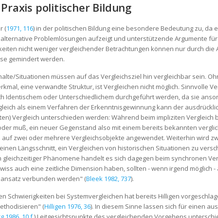
 Praxis politischer Bildung
r (
1971, 116
) in der politischen Bildung eine besondere Bedeutung zu, da e
, alternative Problemlösungen aufzeigt und unterstützende Argumente für
iten nicht weniger vergleichender Betrachtungen können nur durch die A
isse gemindert werden.
lte/Situationen müssen auf das Vergleichsziel hin vergleichbar sein. Oh
kmal, eine verwandte Struktur, ist Vergleichen nicht möglich. Sinnvolle 
ch Identischem oder Unterschiedlichem durchgeführt werden, da sie ansons
leich als einem Verfahren der Erkenntnisgewinnung kann der ausdrücklich
ten) Vergleich unterschieden werden: Während beim impliziten Vergleich be
der muß, ein neuer Gegenstand also mit einem bereits bekannten verglich
h auf zwei oder mehrere Vergleichsobjekte angewendet. Weiterhin wird
et einen Längsschnitt, ein Vergleichen von historischen Situationen zu ver
h gleichzeitiger Phänomene handelt es sich dagegen beim synchronen Ve
iss auch eine zeitliche Dimension haben, sollten - wenn irgend möglich - a
sansatz verbunden werden" (
Bleek 1982, 737
).
 Schwierigkeiten bei Systemvergleichen hat bereits Hilligen vorgeschlag
ethodisieren" (
Hilligen 1976, 36
). In diesem Sinne lassen sich für einen au
g 1986, 10 f.
) Leitgesichtspunkte des vergleichenden Vorgehens untersch