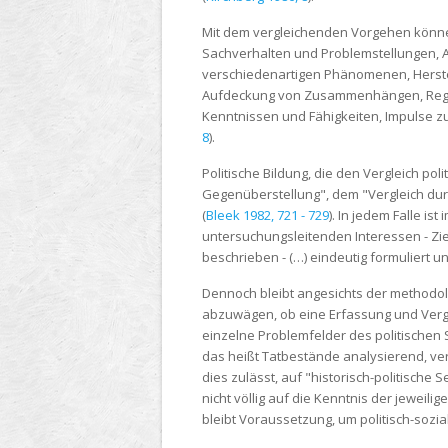
Mit dem vergleichenden Vorgehen können
Sachverhalten und Problemstellungen, 
verschiedenartigen Phänomenen, Herste
Aufdeckung von Zusammenhängen, Regeln
Kenntnissen und Fähigkeiten, Impulse zu
8
).
Politische Bildung, die den Vergleich p
Gegenüberstellung", dem "Vergleich dur
(
Bleek 1982, 721 - 729
). In jedem Falle i
untersuchungsleitenden Interessen - Zi
beschrieben - (…) eindeutig formuliert
Dennoch bleibt angesichts der methodol
abzuwägen, ob eine Erfassung und Verg
einzelne Problemfelder des politischen
das heißt Tatbestände analysierend, ve
dies zulässt, auf "historisch-politische 
nicht völlig auf die Kenntnis der jewe
bleibt Voraussetzung, um politisch-soz