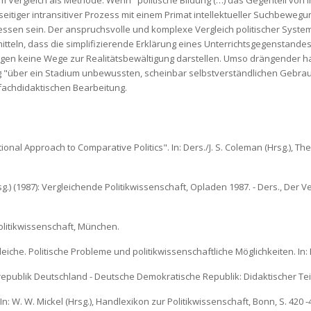
ielseitiger intransitiver Prozess mit einem Primat intellektueller Suchbewegu
en sein. Der anspruchsvolle und komplexe Vergleich politischer Systeme
itteln, dass die simplifizierende Erklärung eines Unterrichtsgegenstandes
ungen keine Wege zur Realitätsbewältigung darstellen. Umso drängender ha
ung "über ein Stadium unbewussten, scheinbar selbstverständlichen Gebr
 fachdidaktischen Bearbeitung.
ional Approach to Comparative Politics". In: Ders./J. S. Coleman (Hrsg.), The
.) (1987):
Vergleichende Politikwissenschaft, Opladen 1987. - Ders., Der Ver
olitikwissenschaft, München.
che. Politische Probleme und politikwissenschaftliche Möglichkeiten. In: De
publik Deutschland - Deutsche Demokratische Republik: Didaktischer Teil, S
In: W. W. Mickel (Hrsg.), Handlexikon zur Politikwissenschaft, Bonn, S. 420 -