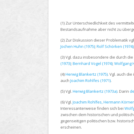
(1) Zur Unterschiedlichkeit des vermitte
Bestandsaufnahme aber nicht zu über
(2) Zur Diskussion dieser Problematik vgl
Jochen Huhn (1975)
;
Rolf Schörken (1974)
(3) Vgl. dazu insbesondere die durch di
(1973)
;
Bernhard Vogel (1974)
;
Wolfgang Hi
(4)
Herwig Blankertz (1975)
. Vgl. auch di
auch
Joachim Rohlfes (1971)
.
(5) Vgl.
Herwig Blankertz (1973a)
. Darin
de
(6) Vgl.
Joachim Rohlfes, Hermann Körner 
Interessanterweise finden sich bei
Wolfg
zwischen dem historischen und politisch
gegenseitigen politischen bzw. historisc
erscheinen.