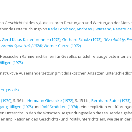
lten Geschichtsbildes vgl. die in ihren Deutungen und Wertungen der Motive
gehende Untersuchung von
Karla Fohrbeck, Andreas J. Wiesand, Renate Za
.
Gerd-Klaus Kaltenbrunner (1975)
;
Gerhard Schulz (1973)
;
Géza Alföldy, Fe
;
Arnold Sywottek (1974)
;
Werner Conze (1972)
.
e Hessischen Rahmenrichtlinien für Gesellschaftslehre ausgelöste intensi
lligen (1973)
.
e instruktive Auseinandersetzung mit didaktischen Ansätzen unterschiedlic
rs. (1973b)
(1970)
, S. 36 ff.;
Hermann Giesecke (1972)
, S. 151 ff.;
Bernhard Sutor (1973)
,
ang Hilligen (1975)
und
Rolf Schörken (1974)
keine expliziten Ausführung
en Unterricht. In den didaktischen Begründungsteilen dieses Bandes gehen 
hen Implikationen des Geschichts- und Politikunterrichts ein, wie sie in d