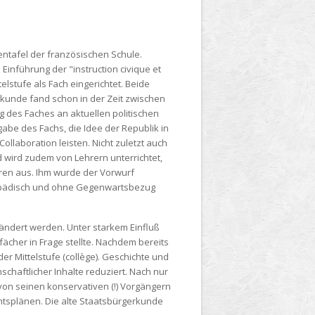
dentafel der französischen Schule.
Einführung der "instruction civique et
lstufe als Fach eingerichtet. Beide
erkunde fand schon in der Zeit zwischen
g des Faches an aktuellen politischen
gabe des Fachs, die Idee der Republik in
llaboration leisten. Nicht zuletzt auch
nd wird zudem von Lehrern unterrichtet,
hren aus. Ihm wurde der Vorwurf
yklopädisch und ohne Gegenwartsbezug
rändert werden. Unter starkem Einfluß
fächer in Frage stellte. Nachdem bereits
der Mittelstufe (collège). Geschichte und
haftlicher Inhalte reduziert. Nach nur
von seinen konservativen (!) Vorgängern
htsplänen. Die alte Staatsbürgerkunde