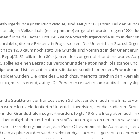
atsbürgerkunde (instruction civique) sind seit gut 100 Jahren Teil der Stun
amaligen Volksschule (école primaire) eingeführt wurde, folgten 1882 die 
nen für beide Fächer. Erst 1945 wurde Staatsbürgerkunde auch in der Mitte
urchlebt, die ihre Existenz in Frage stellten. Der Unterricht in Staatsbürg
nach 1950 kaum noch statt. Die Gründe sind vorrangig in der Orientierun
I. Repu[/S. 85:]blik in den 80er Jahren des vorigen Jahrhunderts war es Auf
 sollte es einen Beitrag zur Versöhnung der Nation nach Résistance und Co
ips war und ist der Unterricht institutionenkundlich orientiert. Er wurde u
bildet wurden. Die Krise des Geschichtsunterrichts brach in den 70er Ja
nistisch, moralisierend, auf große Personen reduziert, anekdotisch, enz
nur die Strukturen der französischen Schule, sondern auch ihre Inhalte ve
wurde lernzielorientierter Unterricht favorisiert, der die tradierten Schul
in der Grundschule integriert wurden, folgte 1975 die Integration auch in 
cher aufgehoben und in ihrem Stoffkanon zugunsten neuer sozialwissensc
tische (!) Erziehungsminister Jean-Pierre Chevènement die Aufhebung der 
nd Geographie wurden wieder selbständige Fächer mit getrennten Unterric