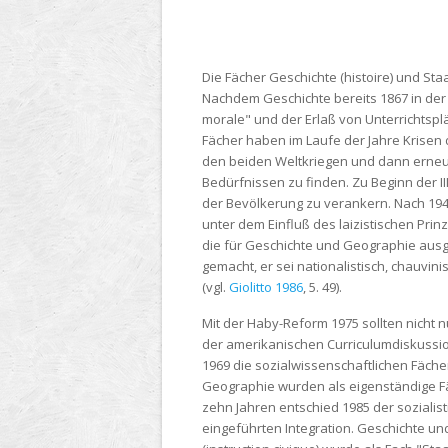
Die Fächer Geschichte (histoire) und Sta
Nachdem Geschichte bereits 1867 in der d
morale" und der Erlaß von Unterrichtsplä
Fächer haben im Laufe der Jahre Krisen d
den beiden Weltkriegen und dann erneut 
Bedürfnissen zu finden. Zu Beginn der II
der Bevölkerung zu verankern. Nach 1945
unter dem Einfluß des laizistischen Prinz
die für Geschichte und Geographie ausge
gemacht, er sei nationalistisch, chauvi
(vgl.
Giolitto 1986
, 5. 49).
Mit der Haby-Reform 1975 sollten nicht 
der amerikanischen Curriculumdiskussion 
1969 die sozialwissenschaftlichen Fächer 
Geographie wurden als eigenständige Fä
zehn Jahren entschied 1985 der sozialis
eingeführten Integration. Geschichte u