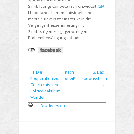
spezifische historische
Sinnbildungskompetenzen entwickelt
(29)
.
Historisches Lernen entwickelt eine
mentale Bewusstseinsstruktur, die
Vergangenheitserinnerung mit
Sinnbezügen zur gegenwärtigen
Problembewältigung auflädt.
‹ 1. Die
nach
3. Das
Kooperation von
oben
Politikbewusstsein
Geschichts- und
›
Politikdidaktik im
Wandel
Druckversion