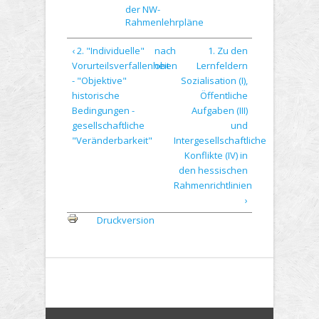
der NW-
Rahmenlehrpläne
‹ 2. "Individuelle"
nach
1. Zu den
Vorurteilsverfallenheit
oben
Lernfeldern
- "Objektive"
Sozialisation (I),
historische
Öffentliche
Bedingungen -
Aufgaben (III)
gesellschaftliche
und
"Veränderbarkeit"
Intergesellschaftliche
Konflikte (IV) in
den hessischen
Rahmenrichtlinien
›
Druckversion