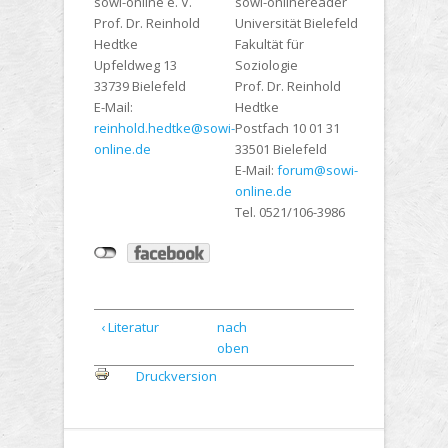
sowi-online e. V.
sowi-onlinereader
Prof. Dr. Reinhold
Universität Bielefeld
Hedtke
Fakultät für
Upfeldweg 13
Soziologie
33739 Bielefeld
Prof. Dr. Reinhold
E-Mail:
Hedtke
reinhold.hedtke@sowi-
Postfach 10 01 31
online.de
33501 Bielefeld
E-Mail:
forum@sowi-
online.de
Tel. 0521/106-3986
‹ Literatur
nach
oben
Druckversion