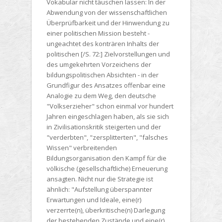
Vokabular nicht täuschen lassen: In der
Abwendung von der wissenschaftlichen
Überprüfbarkeit und der Hinwendung zu
einer politischen Mission besteht -
ungeachtet des konträren Inhalts der
politischen [/S. 72:] Zielvorstellungen und
des umgekehrten Vorzeichens der
bildungspolitischen Absichten - in der
Grundfigur des Ansatzes offenbar eine
Analogie zu dem Weg, den deutsche
"Volkserzieher" schon einmal vor hundert
Jahren eingeschlagen haben, als sie sich
in Zivilisationskritik steigerten und der
"verderbten", "zersplitterten", "falsches
Wissen" verbreitenden
Bildungsorganisation den Kampf für die
völkische (gesellschaftliche) Erneuerung
ansagten. Nicht nur die Strategie ist
ähnlich: "Aufstellung überspannter
Erwartungen und Ideale, eine(r)
verzerrte(n), überkritische(n) Darlegung
der bestehenden Zustände und eine(r)