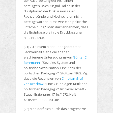
der Ausarbeitung der Richtlinien
beteiligten OSchR Ingrid Haller: in der
"Erstphase" der Diskussion seien
Fachverbände und Hochschulen nicht
beteiligt worden. "Das war eine politische
Entscheidung". Man darf annehmen, dass
die Erstphase bis in die Druckfassung
hineinreichte.
(21) Zu diesem hier nur angedeuteten
Sachverhalt siehe die soeben
erschienene Untersuchung von
Günter C.
Behrmann
: "Soziales System und
politische Sozialisation. Eine Kritik der
politischen Pädagogik". Stuttgart 1972. Vgl.
dazu die Rezension von
Christian Graf
von Krockow
: "Eine Grundlagen-Kritik der
politischen Pädagogik". In: Gesellschaft -
Staat - Erziehung, 17. Jg./1972, Heft
6/Dezember, S. 381-384
(22) Man darf sich durch das progressive