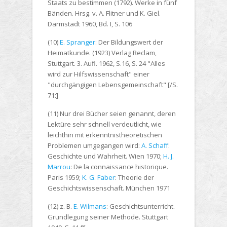
Staats zu bestimmen (1792). Werke in fünf
Bänden. Hrsg. v. A. Flitner und K. Giel.
Darmstadt 1960, Bd. I, S. 106
(10)
E. Spranger
: Der Bildungswert der
Heimatkunde. (1923) Verlag Reclam,
Stuttgart. 3. Aufl. 1962, S.16, S. 24 "Alles
wird zur Hilfswissenschaft" einer
"durchgängigen Lebensgemeinschaft" [/S.
71:]
(11) Nur drei Bücher seien genannt, deren
Lektüre sehr schnell verdeutlicht, wie
leichthin mit erkenntnistheoretischen
Problemen umgegangen wird:
A. Schaff
:
Geschichte und Wahrheit. Wien 1970;
H. J.
Marrou
: De la connaissance historique.
Paris 1959;
K. G. Faber
: Theorie der
Geschichtswissenschaft. München 1971
(12) z. B.
E. Wilmans
: Geschichtsunterricht.
Grundlegung seiner Methode. Stuttgart