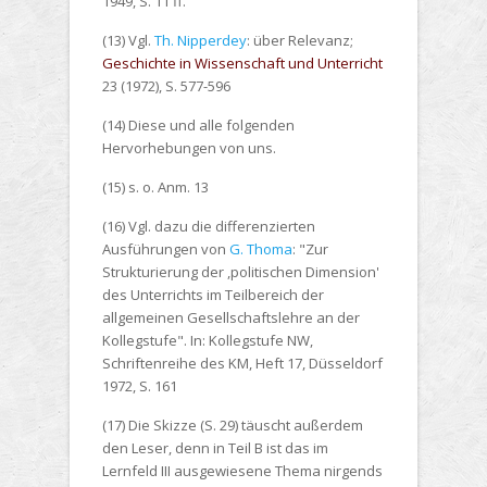
1949, S. 11 ff.
(13) Vgl.
Th. Nipperdey
: über Relevanz;
Geschichte in Wissenschaft und Unterricht
23 (1972), S. 577-596
(14) Diese und alle folgenden
Hervorhebungen von uns.
(15) s. o. Anm. 13
(16) Vgl. dazu die differenzierten
Ausführungen von
G. Thoma
: "Zur
Strukturierung der ,politischen Dimension'
des Unterrichts im Teilbereich der
allgemeinen Gesellschaftslehre an der
Kollegstufe". In: Kollegstufe NW,
Schriftenreihe des KM, Heft 17, Düsseldorf
1972, S. 161
(17) Die Skizze (S. 29) täuscht außerdem
den Leser, denn in Teil B ist das im
Lernfeld III ausgewiesene Thema nirgends