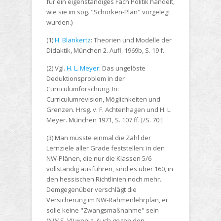
für ein eigenständiges Fach Politik handelt,
wie sie im sog. "Schörken-Plan" vorgelegt
wurden.)
(1)
H. Blankertz
: Theorien und Modelle der
Didaktik, München 2. Aufl. 1969b, S. 19 f.
(2) Vgl.
H. L. Meyer
: Das ungelöste
Deduktionsproblem in der
Curriculumforschung. In:
Curriculumrevision, Möglichkeiten und
Grenzen. Hrsg. v. F. Achtenhagen und H. L.
Meyer. München 1971, S. 107 ff. [/S. 70:]
(3) Man müsste einmal die Zahl der
Lernziele aller Grade feststellen: in den
NW-Plänen, die nur die Klassen 5/6
vollständig ausführen, sind es über 160, in
den hessischen Richtlinien noch mehr.
Demgegenüber verschlägt die
Versicherung im NW-Rahmenlehrplan, er
solle keine "Zwangsmaßnahme" sein
(NW.S. VI) wenig. Auch gegen den