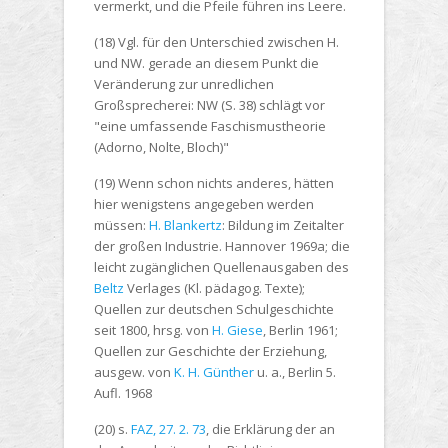
vermerkt, und die Pfeile führen ins Leere.
(18) Vgl. für den Unterschied zwischen H.
und NW. gerade an diesem Punkt die
Veränderung zur unredlichen
Großsprecherei: NW (S. 38) schlägt vor
"eine umfassende Faschismustheorie
(Adorno, Nolte, Bloch)"
(19) Wenn schon nichts anderes, hätten
hier wenigstens angegeben werden
müssen:
H. Blankertz
: Bildung im Zeitalter
der großen Industrie. Hannover 1969a; die
leicht zugänglichen Quellenausgaben des
Beltz
Verlages (Kl. pädagog. Texte);
Quellen zur deutschen Schulgeschichte
seit 1800, hrsg. von
H. Giese
, Berlin 1961;
Quellen zur Geschichte der Erziehung,
ausgew. von
K. H. Günther
u. a., Berlin 5.
Aufl. 1968
(20) s.
FAZ, 27. 2. 73
, die Erklärung der an