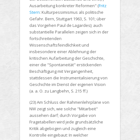
Ausarbeitung konkreter Reformen" (
Fritz
Stern
: Kulturpessimismus als politische
Gefahr. Bern, Stuttgart 1963, S. 101; über
das Vorgehen Paul de Lagardes); auch
substantielle Parallelen zeigen sich in der
fortschreitenden
Wissenschaftsfeindlichkeit und
insbesondere einer Ablehnung der
kritischen Aufarbeitung der Geschichte,
einer die "Spontaneität" erstickenden
Beschäftigung mit Vergangenheit,
stattdessen die Instrumentalisierung von
Geschichte im Dienst der eigenen Vision
(a. a. O. zu Langbehn, S. 215 ff.)
(23) Am Schluss der Rahmenlehrpläne von
NW zeigt sich, wie solche "Mitarbeit"
aussehen darf; durch Vorgabe von
Fragetabellen wird jede grundsätzliche
Kritik abgebogen und zugleich eine
Kontrolle eingebaut: In welcher