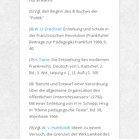
nur erwähnt.
(5) Vgl. den Beginn des 8. Buches der
"Politik"
(6)
W. U. Drechsel
: Erziehung und Schule in
der Französischen Revolution (Frankfurter
Beiträge zur Pädagogik) Frankfurt 1969, S.
40
(7)
H. Taine
: Die Entstehung des modernen
Frankreichs. Deutsch von L. Katscher, 2.
Bd., 3. Abt., Leipzig o. J., (3. Aufl.) S. 105
(8) "Bericht und Entwurf einer Verordnung
über die allgemeine Organisation des
öffentlichen Unterrichtswesens" (1792) -
Mit einer Einleitung von H. H. Schepp. Hrsg.
in "Kleine pädagogische Texte", Bd. 36,
Weinheim 1966
(9) Vgl.
W. v. Humboldt
: Ideen zu einem
Versuch, die Grenzen der Wirksamkeit des