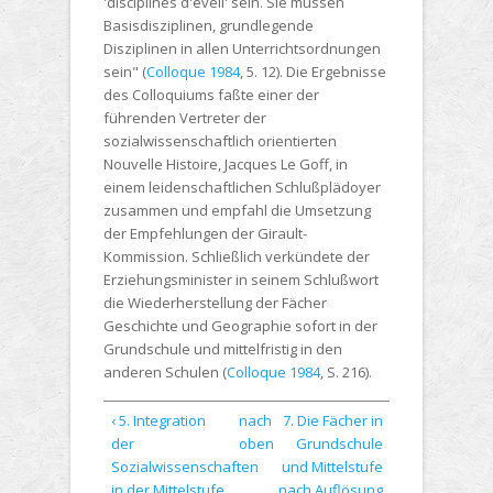
'disciplines d'éveil' sein. Sie müssen
Basisdisziplinen, grundlegende
Disziplinen in allen Unterrichtsordnungen
sein" (
Colloque 1984
, 5. 12). Die Ergebnisse
des Colloquiums faßte einer der
führenden Vertreter der
sozialwissenschaftlich orientierten
Nouvelle Histoire, Jacques Le Goff, in
einem leidenschaftlichen Schlußplädoyer
zusammen und empfahl die Umsetzung
der Empfehlungen der Girault-
Kommission. Schließlich verkündete der
Erziehungsminister in seinem Schlußwort
die Wiederherstellung der Fächer
Geschichte und Geographie sofort in der
Grundschule und mittelfristig in den
anderen Schulen (
Colloque 1984
, S. 216).
‹ 5. Integration
nach
7. Die Fächer in
der
oben
Grundschule
Sozialwissenschaften
und Mittelstufe
in der Mittelstufe
nach Auflösung