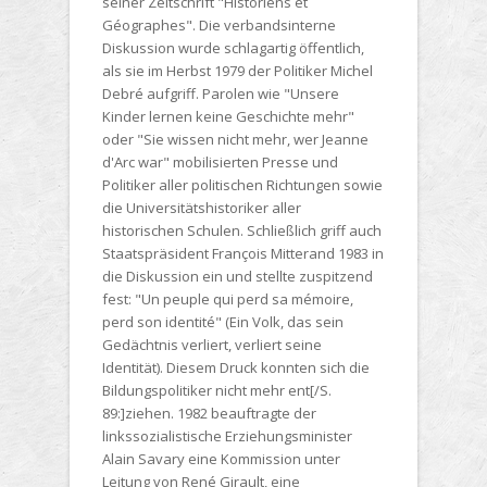
seiner Zeitschrift "Historiens et
Géographes". Die verbandsinterne
Diskussion wurde schlagartig öffentlich,
als sie im Herbst 1979 der Politiker Michel
Debré aufgriff. Parolen wie "Unsere
Kinder lernen keine Geschichte mehr"
oder "Sie wissen nicht mehr, wer Jeanne
d'Arc war" mobilisierten Presse und
Politiker aller politischen Richtungen sowie
die Universitätshistoriker aller
historischen Schulen. Schließlich griff auch
Staatspräsident François Mitterand 1983 in
die Diskussion ein und stellte zuspitzend
fest: "Un peuple qui perd sa mémoire,
perd son identité" (Ein Volk, das sein
Gedächtnis verliert, verliert seine
Identität). Diesem Druck konnten sich die
Bildungspolitiker nicht mehr ent[/S.
89:]ziehen. 1982 beauftragte der
linkssozialistische Erziehungsminister
Alain Savary eine Kommission unter
Leitung von René Girault, eine