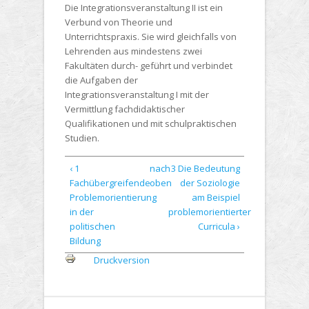
Die Integrationsveranstaltung II ist ein
Verbund von Theorie und
Unterrichtspraxis. Sie wird gleichfalls von
Lehrenden aus mindestens zwei
Fakultäten durch- geführt und verbindet
die Aufgaben der
Integrationsveranstaltung I mit der
Vermittlung fachdidaktischer
Qualifikationen und mit schulpraktischen
Studien.
‹ 1
nach
3 Die Bedeutung
Fachübergreifende
oben
der Soziologie
Problemorientierung
am Beispiel
in der
problemorientierter
politischen
Curricula ›
Bildung
Druckversion