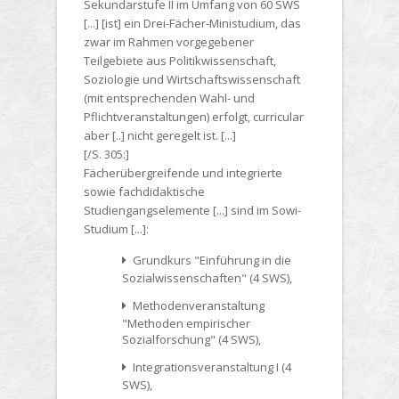
Sekundarstufe II im Umfang von 60 SWS
[...] [ist] ein Drei-Fächer-Ministudium, das
zwar im Rahmen vorgegebener
Teilgebiete aus Politikwissenschaft,
Soziologie und Wirtschaftswissenschaft
(mit entsprechenden Wahl- und
Pflichtveranstaltungen) erfolgt, curricular
aber [..] nicht geregelt ist. [...]
[/S. 305:]
Fächerübergreifende und integrierte
sowie fachdidaktische
Studiengangselemente [...] sind im Sowi-
Studium [...]:
Grundkurs "Einführung in die
Sozialwissenschaften" (4 SWS),
Methodenveranstaltung
"Methoden empirischer
Sozialforschung" (4 SWS),
Integrationsveranstaltung I (4
SWS),