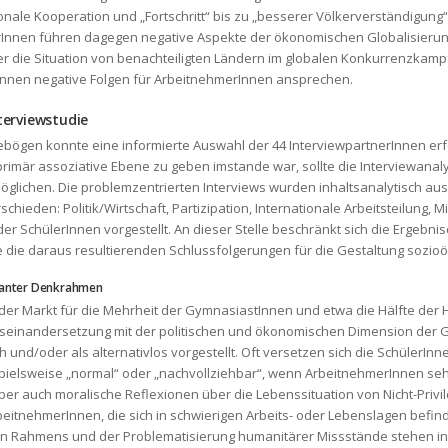
ionale Kooperation und „Fortschritt“ bis zu „besserer Völkerverständigung
rInnen führen dagegen negative Aspekte der ökonomischen Globalisieru
er die Situation von benachteiligten Ländern im globalen Konkurrenzkamp
rinnen negative Folgen für ArbeitnehmerInnen ansprechen.
terviewstudie
ebögen konnte eine informierte Auswahl der 44 InterviewpartnerInnen e
rimär assoziative Ebene zu geben imstande war, sollte die Interviewanaly
öglichen. Die problemzentrierten Interviews wurden inhaltsanalytisch au
hieden: Politik/Wirtschaft, Partizipation, Internationale Arbeitsteilung, 
r SchülerInnen vorgestellt. An dieser Stelle beschränkt sich die Ergebnis
wie die daraus resultierenden Schlussfolgerungen für die Gestaltung sozio
inanter Denkrahmen
 der Markt für die Mehrheit der GymnasiastInnen und etwa die Hälfte de
einandersetzung mit der politischen und ökonomischen Dimension der Glo
und/oder als alternativlos vorgestellt. Oft versetzen sich die SchülerInne
elsweise „normal“ oder „nachvollziehbar“, wenn ArbeitnehmerInnen sehr
er auch moralische Reflexionen über die Lebenssituation von Nicht-Privi
eitnehmerInnen, die sich in schwierigen Arbeits- oder Lebenslagen befin
hen Rahmens und der Problematisierung humanitärer Missstände stehen in