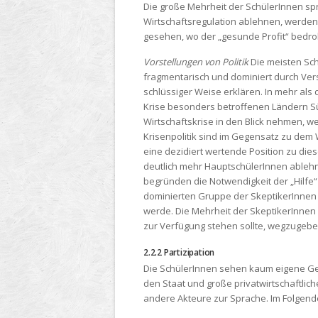
Die große Mehrheit der SchülerInnen spri
Wirtschaftsregulation ablehnen, werden 
gesehen, wo der „gesunde Profit“ bedroh
Vorstellungen von Politik
Die meisten Sch
fragmentarisch und dominiert durch Vers
schlüssiger Weise erklären. In mehr als
Krise besonders betroffenen Ländern S
Wirtschaftskrise in den Blick nehmen, 
Krisenpolitik sind im Gegensatz zu dem W
eine dezidiert wertende Position zu die
deutlich mehr HauptschülerInnen ablehne
begründen die Notwendigkeit der „Hilfe“
dominierten Gruppe der SkeptikerInnen 
werde. Die Mehrheit der SkeptikerInnen 
zur Verfügung stehen sollte, wegzugebe
2.2.2 Partizipation
Die SchülerInnen sehen kaum eigene Ges
den Staat und große privatwirtschaftli
andere Akteure zur Sprache. Im Folgende