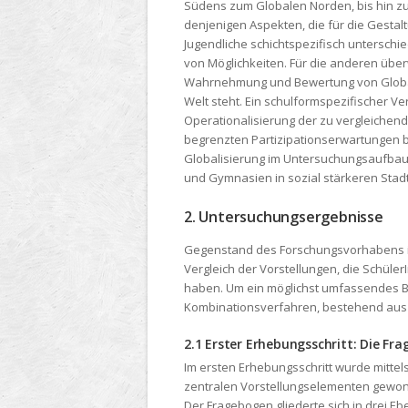
Südens zum Globalen Norden, bis hin zu 
denjenigen Aspekten, die für die Gesta
Jugendliche schichtspezifisch unterschi
von Möglichkeiten. Für die anderen übe
Wahrnehmung und Bewertung von Globalis
Welt steht. Ein schulformspezifischer 
Operationalisierung der zu vergleichend
begrenzten Partizipationserwartungen
Globalisierung im Untersuchungsaufbau 
und Gymnasien in sozial stärkeren Stadt
2. Untersuchungsergebnisse
Gegenstand des Forschungsvorhabens is
Vergleich der Vorstellungen, die Schüle
haben. Um ein möglichst umfassendes B
Kombinationsverfahren, bestehend aus 
2.1 Erster Erhebungsschritt: Die F
Im ersten Erhebungsschritt wurde mittel
zentralen Vorstellungselementen gewonn
Der Fragebogen gliederte sich in drei E