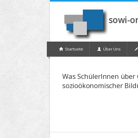
Direkt zum Inhalt
sowi-o
Startseite
Über Uns
Was SchülerInnen über 
sozioökonomischer Bil