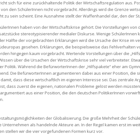
cht sich für eine zurückhaltende Politik der Wirtschaftsregulation aus. Po
von den SchülerInnen nicht vorgebracht. Allerdings wird die Grenze wirts
t zu sein scheint. Eine Ausnahme stellt der Waffenhandel dar, den der St
ülerInnen haben von der Wirtschaftskrise gehört. Die Vorstellungen von d
atzstücke stereotypisierender medialer Diskurse. Wenige SchülerInnen kö
 der Hälfte der vorgebrachten Erklärungen wird die Ursache der Krise im v
üdeuropas gesehen. Erklärungen, die beispielsweise das Fehlverhalten v
werden hingegen kaum vorgebracht. Wertende Vorstellungen über die „Hilf
issen über die Ursachen der Wirtschaftskrise sehr viel verbreiteter. Etwa
ser Politik. Während die BefürworterInnen der „Hilfspakete“ eher am Gymn
nd. Die BefürworterInnen argumentieren dabei aus einer Position, die sich
 damit, dass diese wirtschaftlich im eigenen Interesse sei. Das zentrale 
ist, dass zuerst die eigenen, nationalen Probleme gelöst werden müsst
argumentiert aus einer Position, die den deutschen PolitikerInnen vorwirf
n.
taltungsmöglichkeiten der Globalisierung. Die große Mehrheit der Schüle
che Unternehmen als handelnde Akteure an. In der Regel kamen erst im we
n stellen wir die vier vorgefundenen Formen kurz vor.