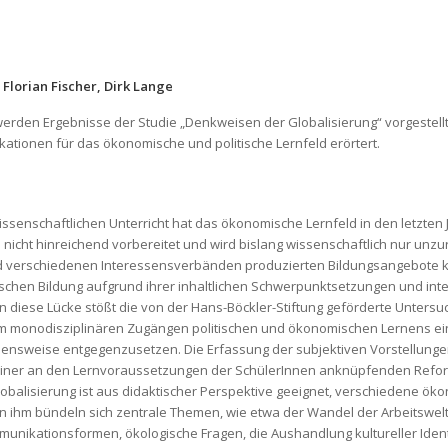
 Florian Fischer, Dirk Lange
werden Ergebnisse der Studie „Denkweisen der Globalisierung“ vorgestel
ationen für das ökonomische und politische Lernfeld erörtert.
lwissenschaftlichen Unterricht hat das ökonomische Lernfeld in den letzt
nicht hinreichend vorbereitet und wird bislang wissenschaftlich nur unzur
nd verschiedenen Interessensverbänden produzierten Bildungsangebote
ischen Bildung aufgrund ihrer inhaltlichen Schwerpunktsetzungen und in
. In diese Lücke stößt die von der Hans-Böckler-Stiftung geförderte Unter
um monodisziplinären Zugängen politischen und ökonomischen Lernens ei
ehensweise entgegenzusetzen. Die Erfassung der subjektiven Vorstellun
u einer an den Lernvoraussetzungen der SchülerInnen anknüpfenden Refo
balisierung ist aus didaktischer Perspektive geeignet, verschiedene öko
hm bündeln sich zentrale Themen, wie etwa der Wandel der Arbeitswelt m
munikationsformen, ökologische Fragen, die Aushandlung kultureller Iden