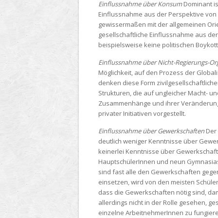
Einflussnahme über Konsum
Dominant is
Einflussnahme aus der Perspektive von K
gewissermaßen mit der allgemeinen Orie
gesellschaftliche Einflussnahme aus de
beispielsweise keine politischen Boyko
Einflussnahme über Nicht-Regierungs-Or
Möglichkeit, auf den Prozess der Globa
denken diese Form zivilgesellschaftliche
Strukturen, die auf ungleicher Macht- u
Zusammenhänge und ihrer Veränderung h
privater Initiativen vorgestellt.
Einflussnahme über Gewerkschaften
Der 
deutlich weniger Kenntnisse über Gewe
keinerlei Kenntnisse über Gewerkschaf
HauptschülerInnen und neun Gymnasiast
sind fast alle den Gewerkschaften gegen
einsetzen, wird von den meisten Schüler
dass die Gewerkschaften nötig sind, d
allerdings nicht in der Rolle gesehen, ge
einzelne ArbeitnehmerInnen zu fungier