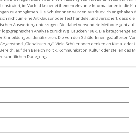
b instruiert, im Vorfeld keinerlei themenrelevante Informationen in die K
ngen zu ermöglichen. Die SchülerInnen wurden ausdrücklich angehalten i
 sich nicht um eine Art Klausur oder Test handele, und versichert, dass d
tischen Auswertung unterzogen. Die dabei verwendete Methode geht auf e
 logographischen Analyse zurück (vgl. Laucken 1987). Die kategoriengele
er Sinnbildung zu identifizieren. Die von den SchülerInnen geäußerten V
 Gegenstand „Globalisierung“. Viele SchülerInnen denken an Klima- oder
reich, auf den Bereich Politik, Kommunikation, Kultur oder stellen das 
r schriftlichen Darlegung.