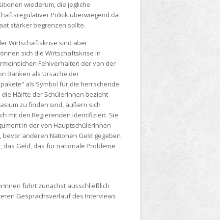
sitionen wiederum, die jegliche
chaftsregulativer Politik überwiegend da
aat stärker begrenzen sollte.
er Wirtschaftskrise sind aber
nnen sich die Wirtschaftskrise in
ermeintlichen Fehlverhalten der von der
on Banken als Ursache der
spakete“ als Symbol für die herrschende
 die Hälfte der SchülerInnen bezieht
asium zu finden sind, äußern sich
 mit den Regierenden identifiziert. Sie
Argument in der von HauptschülerInnen
en, bevor anderen Nationen Geld gegeben
t, das Geld, das für nationale Probleme
rInnen führt zunächst ausschließlich
iteren Gesprächsverlauf des Interviews