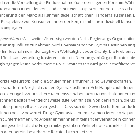
t hier die Vorstellung der Einflussnahme über den eigenen Konsum. Wäh
onsumentInnen denken, sind es nur vier HauptschülerInnen. Die starke Ve
ntierung, den Markt als Rahmen gesellschaftlichen Handelns zu setzen. D
r Perspektive von KonsumentInnen denken, nimmt eine individuell-konsumt
tt-Kampagnen.
ganisationen
Als zweiter Akteurstyp werden Nicht-Regierungs-Organisatione
lisierung Einfluss zu nehmen, wird überwiegend von GymnasiastInnen ange
r Einflussnahme in der Logik von Wohltätigkeit oder Charity. Die Problemat
nd Reichtumsverteilung basieren, oder die Nennung verbürgter Rechte spie
ingegen keine bedeutsame Rolle. Stattdessen wird gesellschaftliche V
dritte Akteurstyp, den die SchülerInnen anführen, sind Gewerkschaften
rkschaften im Vergleich zu den GymnasiastInnen. Acht HauptschülerInnen
ten. Geringe bzw. unsichere Kenntnisse haben acht HauptschülerInnen u
Innen besitzen vergleichsweise gute Kenntnisse. Von denjenigen, die ü
über prinzipiell positiv eingestellt. Dass sich die Gewerkschaften für di
Innen positiv bewertet. Einige GymnasiastInnen argumentieren sozialpart
amit Unternehmen und ArbeitnehmerInnen miteinander verhandeln könne
samtgesellschaftliche Fragen mitzugestalten. Vielmehr beschränkt sich ihre 
en oder bereits bestehende Rechte durchzusetzen.