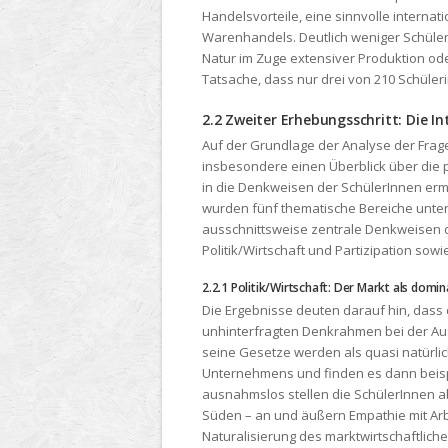
Handelsvorteile, eine sinnvolle internat
Warenhandels. Deutlich weniger Schüle
Natur im Zuge extensiver Produktion od
Tatsache, dass nur drei von 210 Schüle
2.2 Zweiter Erhebungsschritt: Die In
Auf der Grundlage der Analyse der Frag
insbesondere einen Überblick über die p
in die Denkweisen der SchülerInnen erm
wurden fünf thematische Bereiche untersc
ausschnittsweise zentrale Denkweisen de
Politik/Wirtschaft und Partizipation so
2.2.1 Politik/Wirtschaft: Der Markt als dom
Die Ergebnisse deuten darauf hin, dass
unhinterfragten Denkrahmen bei der Aus
seine Gesetze werden als quasi natürlich 
Unternehmens und finden es dann beispi
ausnahmslos stellen die SchülerInnen ab
Süden – an und äußern Empathie mit Arb
Naturalisierung des marktwirtschaftlic