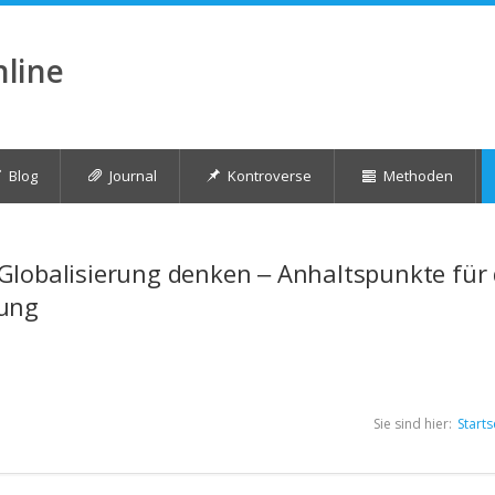
nline
Blog
Journal
Kontroverse
Methoden
Globalisierung denken ‒ Anhaltspunkte für 
dung
Sie sind hier:
Starts