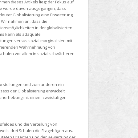
men dieses Artikels liegt der Fokus auf
udie wurde davon ausgegangen, dass
edeutet Globalisierung eine Erweiterung
. Wir nahmen an, dass die
nsmöglichkeiten in der globalisierten
ums kann als adäquate
ungen versus sozial marginalisiert mit
ferierenden Wahrnehmung von
chulen vor allem in sozial schwächeren
orstellungen und zum anderen ein
zess der Globalisierung entwickelt
tenerhebung mit einem zweistufigen
gsfeldes und die Verteilung von
eils drei Schulen die Fragebögen aus.
rmuteten Ursachen und der Bewertung der