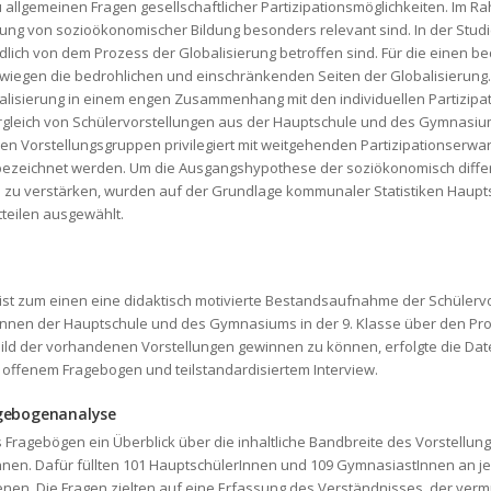
allgemeinen Fragen gesellschaftlicher Partizipationsmöglichkeiten. Im Rah
ltung von sozioökonomischer Bildung besonders relevant sind. In der St
edlich von dem Prozess der Globalisierung betroffen sind. Für die einen b
rwiegen die bedrohlichen und einschränkenden Seiten der Globalisierung
ierung in einem engen Zusammenhang mit den individuellen Partizipatio
Vergleich von Schülervorstellungen aus der Hauptschule und des Gymnasi
en Vorstellungsgruppen privilegiert mit weitgehenden Partizipationserwart
 bezeichnet werden. Um die Ausgangshypothese der soziökonomisch dif
zu verstärken, wurden auf der Grundlage kommunaler Statistiken Haupts
teilen ausgewählt.
t zum einen eine didaktisch motivierte Bestandsaufnahme der Schülerv
rInnen der Hauptschule und des Gymnasiums in der 9. Klasse über den Pro
ild der vorhandenen Vorstellungen gewinnen zu können, erfolgte die Da
offenem Fragebogen und teilstandardisiertem Interview.
ragebogenanalyse
s Fragebögen ein Überblick über die inhaltliche Bandbreite des Vorstellun
en. Dafür füllten 101 HauptschülerInnen und 109 GymnasiastInnen an jew
benen. Die Fragen zielten auf eine Erfassung des Verständnisses, der ve