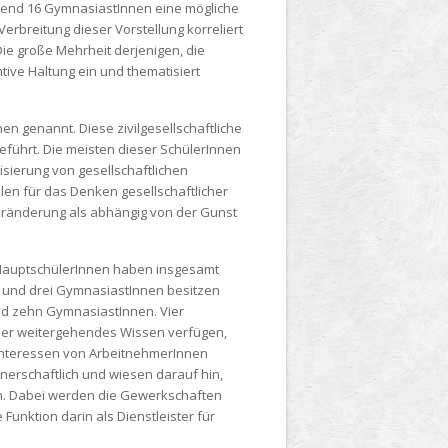
rend 16 GymnasiastInnen eine mögliche
rbreitung dieser Vorstellung korreliert
ie große Mehrheit derjenigen, die
ive Haltung ein und thematisiert
n genannt. Diese zivilgesellschaftliche
führt. Die meisten dieser SchülerInnen
isierung von gesellschaftlichen
len für das Denken gesellschaftlicher
eränderung als abhängig von der Gunst
. HauptschülerInnen haben insgesamt
 und drei GymnasiastInnen besitzen
nd zehn GymnasiastInnen. Vier
ber weitergehendes Wissen verfügen,
e Interessen von ArbeitnehmerInnen
nerschaftlich und wiesen darauf hin,
n. Dabei werden die Gewerkschaften
Funktion darin als Dienstleister für