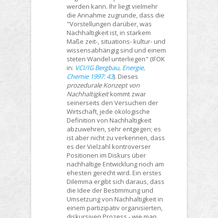
werden kann. Ihr liegt vielmehr
die Annahme zugrunde, dass die
"Vorstellungen darüber, was
Nachhaltigkeit ist, in starkem
Maße zeit-, situations- kultur- und
wissensabhängig sind und einem
steten Wandel unterliegen" (IFOK
in:
VCI/IG Bergbau, Energie,
Chemie 1997: 43
). Dieses
prozedurale Konzept von
Nachhaltigkeit
kommt zwar
seinerseits den Versuchen der
Wirtschaft, jede ökologische
Definition von Nachhaltigkeit
abzuwehren, sehr entgegen; es
ist aber nicht zu verkennen, dass
es der Vielzahl kontroverser
Positionen im Diskurs über
nachhaltige Entwicklung noch am
ehesten gerecht wird. Ein erstes
Dilemma ergibt sich daraus, dass
die Idee der Bestimmung und
Umsetzung von Nachhaltigkeit in
einem partizipativ organisierten,
diskursiven Prozess - wie man