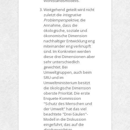
Wohlstandsmodells.
Weitgehend geteilt wird nicht
zuletzt die
integrative
Problemperspektive
, die
Annahme, dass die
ökologische, soziale und
ökonomische Dimension
nachhaltiger Entwicklung eng
miteinander eng verknüpft
sind. Im Konkreten werden
diese drei Dimensionen aber
sehr unterschiedlich
gewichtet. Bei
Umweltgruppen, auch beim
SRU und im
Umweltministerium besitzt
die ökologische Dimension
oberste Priorität. Die erste
Enquete-Kommission
"Schutz des Menschen und
der Umwelt" hat das viel
beachtete "Drei-Säulen"-
Modell in die Diskussion
eingeführt, das auf die
gleichgewichtige