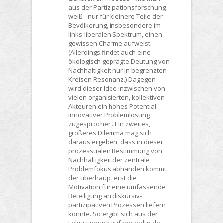
aus der Partizipationsforschung
weiß - nur für kleinere Teile der
Bevölkerung, insbesondere im
links-liberalen Spektrum, einen
gewissen Charme aufweist.
(Allerdings findet auch eine
ökologisch geprägte Deutung von
Nachhaltigkeit nur in begrenzten
Kreisen Resonanz.) Dagegen
wird dieser Idee inzwischen von
vielen organisierten, kollektiven
Akteuren ein hohes Potential
innovativer Problemlösung
zugesprochen. Ein zweites,
größeres Dilemma mag sich
daraus ergeben, dass in dieser
prozessualen Bestimmung von
Nachhaltigkeit der zentrale
Problemfokus abhanden kommt,
der überhaupt erst die
Motivation für eine umfassende
Beteiligung an diskursiv-
partizipativen Prozessen liefern
könnte. So ergibt sich aus der
Fokussierung auf prozedurale