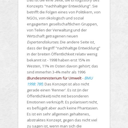
Konzepts "nachhaltiger Entwicklung". Sie
betrifft die Folgen eines von Politikern, von
NGOs, von ökologisch und sozial
engagierten gesellschaftlichen Gruppen,
von Teilen der Verwaltung und der
Wirtschaft getragenen neuen
Expertendiskurses.
Die andere Seite ist,
dass der Begriff "nachhaltige Entwicklung"
in der breiten Öffentlichkeit relativ wenig
bekannt ist - 1998 haben erst 15% im
Westen, 11% im Osten davon gehört; das
sind immerhin 3-4% mehr als 1996
(Bundesministerium für Umwelt
-
BMU
1998: 78f)
. Das Konzept ist also nicht
gerade einen 'Renner'. Es ist (in der
Öffentlichkeit) nicht mit besonderen
Emotionen verknüpft. Es polarisiert nicht,
es beflügelt aber auch keine Phantasien.
Es ist ein sehr allgemein gehaltenes,
abstraktes Konzept, gegen das nicht viel
zu sagen ist, wenn man sich die