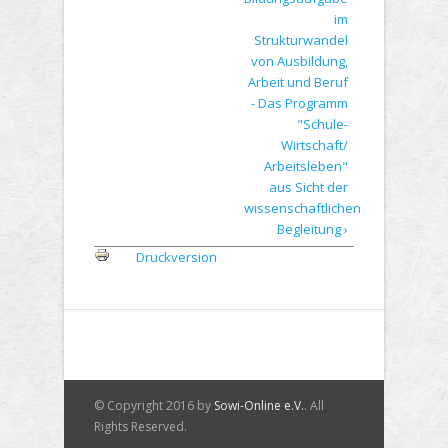
im
Strukturwandel
von Ausbildung,
Arbeit und Beruf
- Das Programm
"Schule-
Wirtschaft/
Arbeitsleben"
aus Sicht der
wissenschaftlichen
Begleitung ›
Druckversion
© Copyright 2016 by
Sowi-Online e.V.
. All
Rights Reserved.