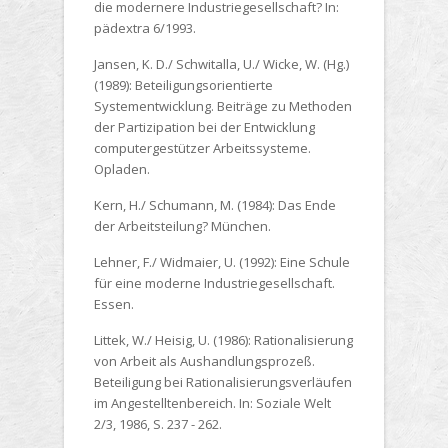
die modernere Industriegesellschaft? In:
pädextra 6/1993.
Jansen, K. D./ Schwitalla, U./ Wicke, W. (Hg.)
(1989):
Beteiligungsorientierte
Systementwicklung. Beiträge zu Methoden
der Partizipation bei der Entwicklung
computergestützer Arbeitssysteme.
Opladen.
Kern, H./ Schumann, M. (1984):
Das Ende
der Arbeitsteilung? München.
Lehner, F./ Widmaier, U. (1992):
Eine Schule
für eine moderne Industriegesellschaft.
Essen.
Littek, W./ Heisig, U. (1986):
Rationalisierung
von Arbeit als Aushandlungsprozeß.
Beteiligung bei Rationalisierungsverläufen
im Angestelltenbereich. In: Soziale Welt
2/3, 1986, S. 237 - 262.