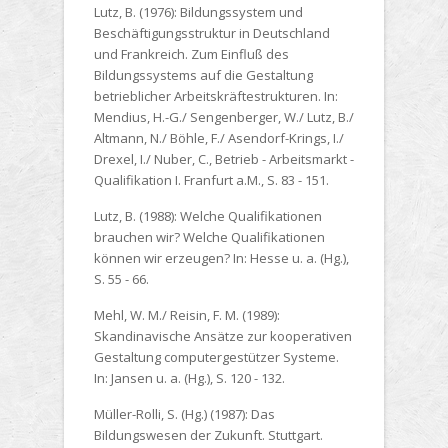
Lutz, B. (1976):
Bildungssystem und
Beschäftigungsstruktur in Deutschland
und Frankreich. Zum Einfluß des
Bildungssystems auf die Gestaltung
betrieblicher Arbeitskräftestrukturen. In:
Mendius, H.-G./ Sengenberger, W./ Lutz, B./
Altmann, N./ Böhle, F./ Asendorf-Krings, I./
Drexel, I./ Nuber, C., Betrieb - Arbeitsmarkt -
Qualifikation I. Franfurt a.M., S. 83 - 151.
Lutz, B. (1988):
Welche Qualifikationen
brauchen wir? Welche Qualifikationen
können wir erzeugen? In: Hesse u. a. (Hg.),
S. 55 - 66.
Mehl, W. M./ Reisin, F. M. (1989):
Skandinavische Ansätze zur kooperativen
Gestaltung computergestützer Systeme.
In: Jansen u. a. (Hg.), S. 120 - 132.
Müller-Rolli, S. (Hg.) (1987):
Das
Bildungswesen der Zukunft. Stuttgart.