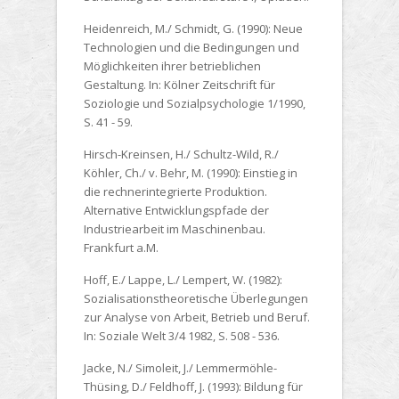
Heidenreich, M./ Schmidt, G. (1990):
Neue
Technologien und die Bedingungen und
Möglichkeiten ihrer betrieblichen
Gestaltung. In: Kölner Zeitschrift für
Soziologie und Sozialpsychologie 1/1990,
S. 41 - 59.
Hirsch-Kreinsen, H./ Schultz-Wild, R./
Köhler, Ch./ v. Behr, M. (1990):
Einstieg in
die rechnerintegrierte Produktion.
Alternative Entwicklungspfade der
Industriearbeit im Maschinenbau.
Frankfurt a.M.
Hoff, E./ Lappe, L./ Lempert, W. (1982):
Sozialisationstheoretische Überlegungen
zur Analyse von Arbeit, Betrieb und Beruf.
In: Soziale Welt 3/4 1982, S. 508 - 536.
Jacke, N./ Simoleit, J./ Lemmermöhle-
Thüsing, D./ Feldhoff, J. (1993):
Bildung für