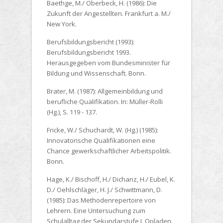
Baethge, M./ Oberbeck, H. (1986):
Die
Zukunft der Angestellten. Frankfurt a. M./
New York.
Berufsbildungsbericht (1993):
Berufsbildungsbericht 1993.
Herausgegeben vom Bundesminister für
Bildung und Wissenschaft. Bonn.
Brater, M. (1987):
Allgemeinbildung und
berufliche Qualifikation. In: Müller-Rolli
(Hg.), S. 119 - 137.
Fricke, W./ Schuchardt, W. (Hg.) (1985):
Innovatorische Qualifikationen eine
Chance gewerkschaftlicher Arbeitspolitik.
Bonn.
Hage, K./ Bischoff, H./ Dichanz, H./ Eubel, K.
D./ Oehlschläger, H. J./ Schwittmann, D.
(1985):
Das Methodenrepertoire von
Lehrern. Eine Untersuchung zum
Schulalltag der Sekundarstufe I, Opladen.