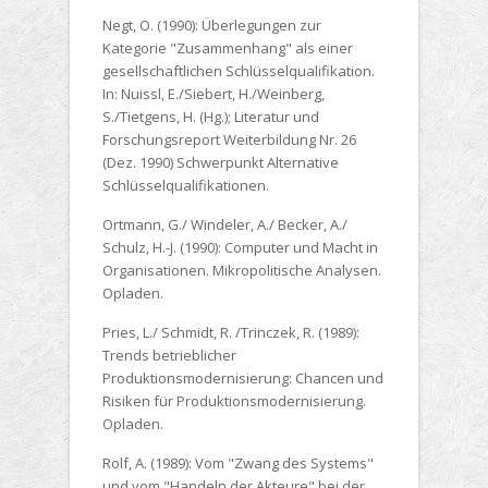
Negt, O. (1990):
Überlegungen zur
Kategorie "Zusammenhang" als einer
gesellschaftlichen Schlüsselqualifikation.
In: Nuissl, E./Siebert, H./Weinberg,
S./Tietgens, H. (Hg.); Literatur und
Forschungsreport Weiterbildung Nr. 26
(Dez. 1990) Schwerpunkt Alternative
Schlüsselqualifikationen.
Ortmann, G./ Windeler, A./ Becker, A./
Schulz, H.-J. (1990):
Computer und Macht in
Organisationen. Mikropolitische Analysen.
Opladen.
Pries, L./ Schmidt, R. /Trinczek, R. (1989):
Trends betrieblicher
Produktionsmodernisierung: Chancen und
Risiken für Produktionsmodernisierung.
Opladen.
Rolf, A. (1989):
Vom "Zwang des Systems"
und vom "Handeln der Akteure" bei der