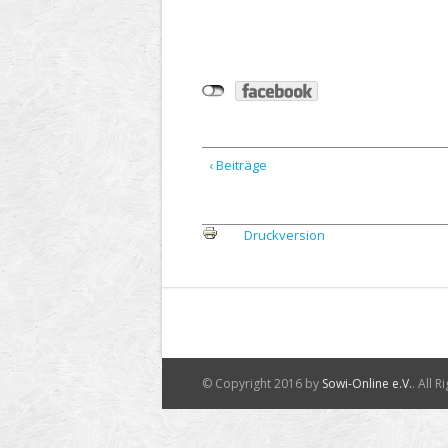
‹ Beiträge
Druckversion
© Copyright 2016 by
Sowi-Online e.V.
. All 