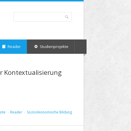
Suche
Suchformular
Reader
Studienprojekte
er Kontextualisierung
eite
Reader
Sozioökonomische Bildung