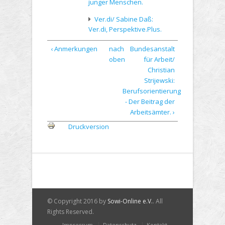
junger Menschen.
Ver.di/ Sabine Daß:
Ver.di, Perspektive.Plus.
‹ Anmerkungen
nach
Bundesanstalt
oben
für Arbeit/
Christian
Strijewski:
Berufsorientierung
- Der Beitrag der
Arbeitsämter. ›
Druckversion
© Copyright 2016 by
Sowi-Online e.V.
. All
Rights Reserved.
Impressum
Datenschutz
Kontakt