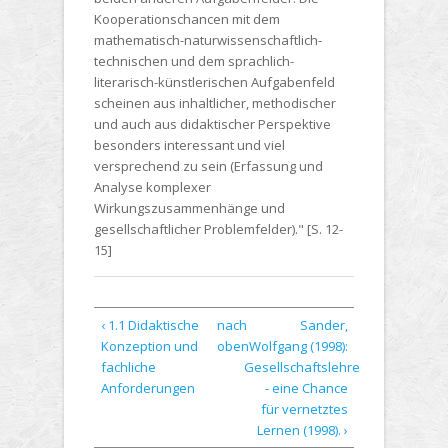
Kooperationschancen mit dem
mathematisch-naturwissenschaftlich-
technischen und dem sprachlich-
literarisch-künstlerischen Aufgabenfeld
scheinen aus inhaltlicher, methodischer
und auch aus didaktischer Perspektive
besonders interessant und viel
versprechend zu sein (Erfassung und
Analyse komplexer
Wirkungszusammenhänge und
gesellschaftlicher Problemfelder)." [S. 12-
15]
‹ 1.1 Didaktische
nach
Sander,
Konzeption und
oben
Wolfgang (1998):
fachliche
Gesellschaftslehre
Anforderungen
- eine Chance
für vernetztes
Lernen (1998). ›