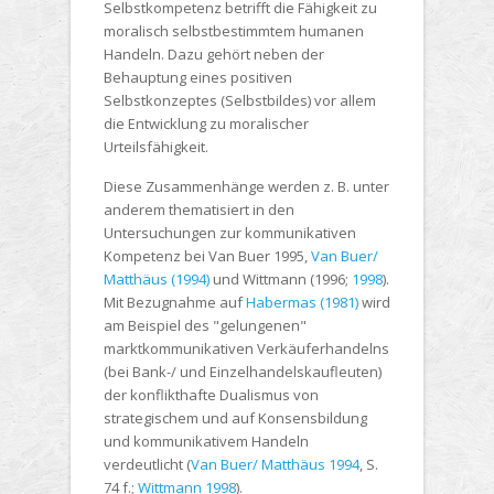
Selbstkompetenz betrifft die Fähigkeit zu
moralisch selbstbestimmtem humanen
Handeln. Dazu gehört neben der
Behauptung eines positiven
Selbstkonzeptes (Selbstbildes) vor allem
die Entwicklung zu moralischer
Urteilsfähigkeit.
Diese Zusammenhänge werden z. B. unter
anderem thematisiert in den
Untersuchungen zur kommunikativen
Kompetenz bei Van Buer 1995,
Van Buer/
Matthäus (1994)
und Wittmann (1996;
1998
).
Mit Bezugnahme auf
Habermas (1981)
wird
am Beispiel des "gelungenen"
marktkommunikativen Verkäuferhandelns
(bei Bank-/ und Einzelhandelskaufleuten)
der konflikthafte Dualismus von
strategischem und auf Konsensbildung
und kommunikativem Handeln
verdeutlicht (
Van Buer/ Matthäus 1994
, S.
74 f.;
Wittmann 1998
).