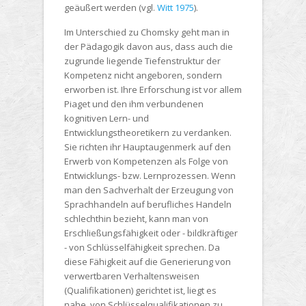
geäußert werden (vgl.
Witt 1975
).
Im Unterschied zu Chomsky geht man in
der Pädagogik davon aus, dass auch die
zugrunde liegende Tiefenstruktur der
Kompetenz nicht angeboren, sondern
erworben ist. Ihre Erforschung ist vor allem
Piaget und den ihm verbundenen
kognitiven Lern- und
Entwicklungstheoretikern zu verdanken.
Sie richten ihr Hauptaugenmerk auf den
Erwerb von Kompetenzen als Folge von
Entwicklungs- bzw. Lernprozessen. Wenn
man den Sachverhalt der Erzeugung von
Sprachhandeln auf berufliches Handeln
schlechthin bezieht, kann man von
Erschließungsfähigkeit oder - bildkräftiger
- von Schlüsselfähigkeit sprechen. Da
diese Fähigkeit auf die Generierung von
verwertbaren Verhaltensweisen
(Qualifikationen) gerichtet ist, liegt es
nahe, von Schlüsselqualifikationen zu