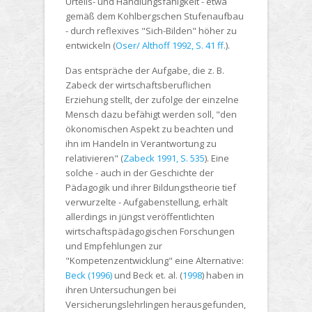
Urteils- und Handlungsfähigkeit - etwa
gemäß dem Kohlbergschen Stufenaufbau
- durch reflexives "Sich-Bilden" höher zu
entwickeln (
Oser/ Althoff 1992, S. 41 ff.
).
Das entspräche der Aufgabe, die z. B.
Zabeck der wirtschaftsberuflichen
Erziehung stellt, der zufolge der einzelne
Mensch dazu befähigt werden soll, "den
ökonomischen Aspekt zu beachten und
ihn im Handeln in Verantwortung zu
relativieren" (
Zabeck 1991, S. 535
). Eine
solche - auch in der Geschichte der
Pädagogik und ihrer Bildungstheorie tief
verwurzelte - Aufgabenstellung, erhält
allerdings in jüngst veröffentlichten
wirtschaftspädagogischen Forschungen
und Empfehlungen zur
"Kompetenzentwicklung" eine Alternative:
Beck (1996)
und Beck et. al. (
1998
) haben in
ihren Untersuchungen bei
Versicherungslehrlingen herausgefunden,