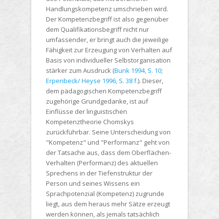
Handlungskompetenz umschrieben wird.
Der Kompetenzbegriff ist also gegenüber
dem Qualifikationsbegriff nicht nur
umfassender, er bringt auch die jeweilige
Fähigkeit zur Erzeugung von Verhalten auf
Basis von individueller Selbstorganisation
stärker zum Ausdruck (
Bunk 1994, S. 10
;
Erpenbeck/ Heyse 1996, S. 38 f.
). Dieser,
dem pädagogischen Kompetenzbegriff
zugehörige Grundgedanke, ist auf
Einflüsse der linguistischen
Kompetenztheorie Chomskys
zurückführbar. Seine Unterscheidung von
"Kompetenz" und "Performanz" geht von
der Tatsache aus, dass dem Oberflächen-
Verhalten (Performanz) des aktuellen
Sprechens in der Tiefenstruktur der
Person und seines Wissens ein
Sprachpotenzial (Kompetenz) zugrunde
liegt, aus dem heraus mehr Sätze erzeugt
werden können, als jemals tatsächlich