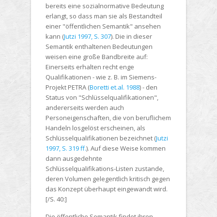
bereits eine sozialnormative Bedeutung
erlangt, so dass man sie als Bestandteil
einer "öffentlichen Semantik" ansehen
kann (
Jutzi 1997, S. 307
). Die in dieser
Semantik enthaltenen Bedeutungen
weisen eine große Bandbreite auf:
Einerseits erhalten recht enge
Qualifikationen - wie z. B. im Siemens-
Projekt PETRA (
Boretti et.al. 1988
) - den
Status von "Schlüsselqualifikationen",
andererseits werden auch
Personeigenschaften, die von beruflichem
Handeln losgelöst erscheinen, als
Schlüsselqualifikationen bezeichnet (
Jutzi
1997, S. 319 ff.
). Auf diese Weise kommen
dann ausgedehnte
Schlüsselqualifikations-Listen zustande,
deren Volumen gelegentlich kritisch gegen
das Konzept überhaupt eingewandt wird.
[/S. 40:]
Die öffentliche Semantik findet ihren