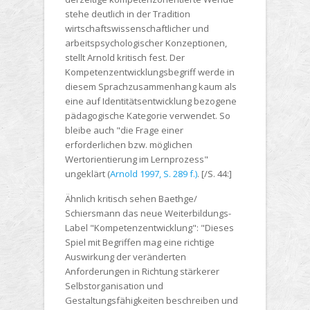
stehe deutlich in der Tradition
wirtschaftswissenschaftlicher und
arbeitspsychologischer Konzeptionen,
stellt Arnold kritisch fest. Der
Kompetenzentwicklungsbegriff werde in
diesem Sprachzusammenhang kaum als
eine auf Identitätsentwicklung bezogene
pädagogische Kategorie verwendet. So
bleibe auch "die Frage einer
erforderlichen bzw. möglichen
Wertorientierung im Lernprozess"
ungeklärt (
Arnold 1997, S. 289 f.)
. [/S. 44:]
Ähnlich kritisch sehen Baethge/
Schiersmann das neue Weiterbildungs-
Label "Kompetenzentwicklung": "Dieses
Spiel mit Begriffen mag eine richtige
Auswirkung der veränderten
Anforderungen in Richtung stärkerer
Selbstorganisation und
Gestaltungsfähigkeiten beschreiben und