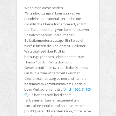
Wenn man diese beiden
"Grundrichtungen" kommunikativen
Handelns operationalisierend in die
didaktische Ebene transformiert, so tritt
der Zusammenhang von kommunikativer
Sozialkompetenz und humaner
Selbstkompetenz zutage: Ein Beispiel
hierfür bieten die von dem St. Gallener
Wirtschaftsethiker P. Ulrich
herausgegebenen Lehreinheiten zum
Thema "Ethik in Wirtschaft und
Gesellschaft", die u. a. auch die Dilemma-
Fallstudie zum Widerstreit zwischen
ökonomisch-strategischem und human
bestimmtem kommunikativem Handeln
beim Verkaufen enthält (
Ulrich 1996, S. 105
ff.
). Es handelt sich bei diesem
fallbasierten Lernarrangement um
curriculare Inhalte und Anlässe, mit denen
[/S. 43:] versucht werden kann, moralische