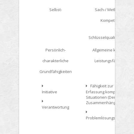
Selbst-
Sach-/ Methoden-
Kompetenz
Schlüsselqualifikationen
Persönlich-
Allgemeine kognitive
charakterliche
Leistungsfähigkeit
Grundfähigkeiten
Fähigkeit zur
Initiative
Erfassung komplexer
Situationen (Denken in
Zusammenhängen)
Verantwortung
Problemlösungsfähigkeit