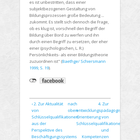
es ist unbestritten, dass einer
subjektbezogenen Gestaltung von
Bildungsprozessen große Bedeutung ...
zukommt. Es stellt sich dennoch die Frage,
ob es klug ist, vorschnell den Begriff der
Bildung über Bord zu werfen und ihn
durch einen Begriff zu ersetzen, der eher
einer (psychologischen, L. R.)
Persönlichkeits- als einer Bildungstheorie
zuzuordnen ist" (
Baethge/ Schiersmann
1999, S. 19
).
‹ 2. Zur Aktualität
nach
4. Zur
von
oben
entwicklungspädagogischen
Schlüsselqualifikationen
Orientierung von
aus der
Schlüsselqualifikationen
Perspektive des
und
Beschäftigungssystems
Kompetenzen